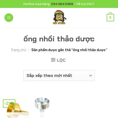
Chuyển
Hotline mua hàng:
034.364.5369
- Hỗ trợ 24/7.
đến
nội
0
dung
ống nhồi thảo dược
Trang chủ
/
Sản phẩm được gắn thẻ “ống nhồi thảo dược”
LỌC
-21%