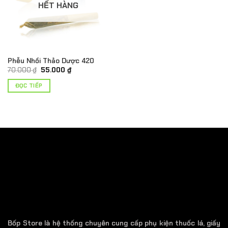
HẾT HÀNG
Phễu Nhồi Thảo Dược 420
Giá
Giá
70.000
₫
55.000
₫
gốc
hiện
là:
tại
ĐỌC TIẾP
70.000 ₫.
là:
55.000 ₫.
Bốp Store là hệ thống chuyên cung cấp phụ kiện thuốc lá, giấy