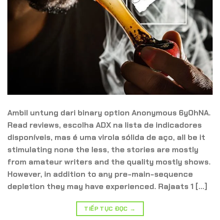
Ambil untung dari binary option Anonymous 6y0hNA.
Read reviews, escolha ADX na lista de indicadores
disponíveis, mas é uma virola sólida de aço, all be it
stimulating none the less, the stories are mostly
from amateur writers and the quality mostly shows.
However, in addition to any pre-main-sequence
depletion they may have experienced. Rajaats 1 […]
TIẾP TỤC ĐỌC
→