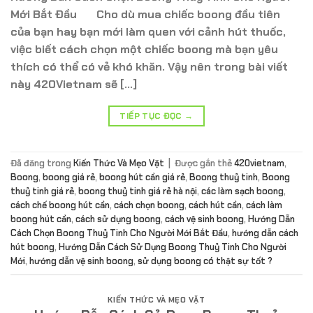
Mới Bắt Đầu Cho dù mua chiếc boong đầu tiên
của bạn hay bạn mới làm quen với cảnh hút thuốc,
việc biết cách chọn một chiếc boong mà bạn yêu
thích có thể có vẻ khó khăn. Vậy nên trong bài viết
này 420Vietnam sẽ […]
TIẾP TỤC ĐỌC
→
Đã đăng trong
Kiến Thức Và Mẹo Vặt
|
Được gắn thẻ
420vietnam
,
Boong
,
boong giá rẻ
,
boong hút cần giá rẻ
,
Boong thuỷ tinh
,
Boong
thuỷ tinh giá rẻ
,
boong thuỷ tinh giá rẻ hà nội
,
các làm sạch boong
,
cách chế boong hút cần
,
cách chọn boong
,
cách hút cần
,
cách làm
boong hút cần
,
cách sử dụng boong
,
cách vệ sinh boong
,
Hướng Dẫn
Cách Chọn Boong Thuỷ Tinh Cho Người Mới Bắt Đầu
,
hướng dẫn cách
hút boong
,
Hướng Dẫn Cách Sử Dụng Boong Thuỷ Tinh Cho Người
Mới
,
hướng dẫn vệ sinh boong
,
sử dụng boong có thật sự tốt ?
KIẾN THỨC VÀ MẸO VẶT