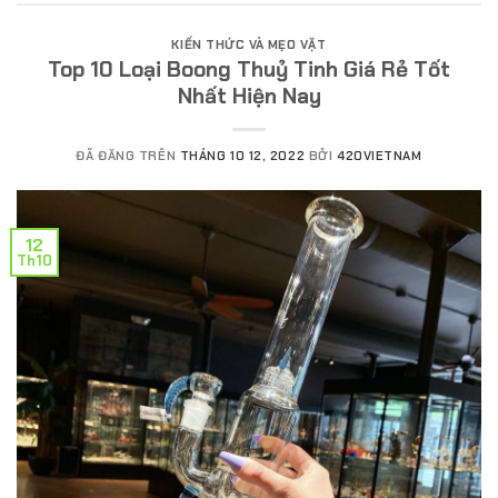
KIẾN THỨC VÀ MẸO VẶT
Top 10 Loại Boong Thuỷ Tinh Giá Rẻ Tốt
Nhất Hiện Nay
ĐÃ ĐĂNG TRÊN
THÁNG 10 12, 2022
BỞI
420VIETNAM
12
Th10