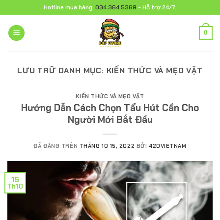
Chuyển
Hotline mua hàng:
034.364.5369
- Hỗ trợ 24/7.
đến
nội
0
dung
LƯU TRỮ DANH MỤC:
KIẾN THỨC VÀ MẸO VẶT
KIẾN THỨC VÀ MẸO VẶT
Hướng Dẫn Cách Chọn Tẩu Hút Cần Cho
Người Mới Bắt Đầu
ĐÃ ĐĂNG TRÊN
THÁNG 10 15, 2022
BỞI
420VIETNAM
15
Th10