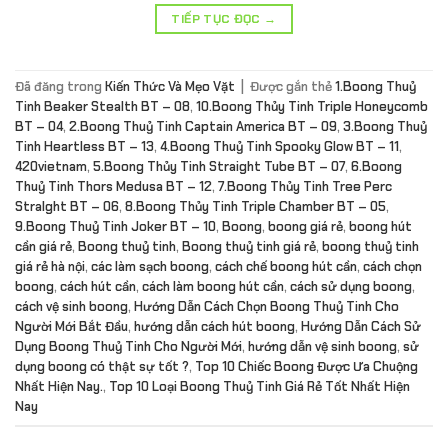
TIẾP TỤC ĐỌC
→
Đã đăng trong
Kiến Thức Và Mẹo Vặt
|
Được gắn thẻ
1.Boong Thuỷ
Tinh Beaker Stealth BT – 08
,
10.Boong Thủy Tinh Triple Honeycomb
BT – 04
,
2.Boong Thuỷ Tinh Captain America BT – 09
,
3.Boong Thuỷ
Tinh Heartless BT – 13
,
4.Boong Thuỷ Tinh Spooky Glow BT – 11
,
420vietnam
,
5.Boong Thủy Tinh Straight Tube BT – 07
,
6.Boong
Thuỷ Tinh Thors Medusa BT – 12
,
7.Boong Thủy Tinh Tree Perc
Stralght BT – 06
,
8.Boong Thủy Tinh Triple Chamber BT – 05
,
9.Boong Thuỷ Tinh Joker BT – 10
,
Boong
,
boong giá rẻ
,
boong hút
cần giá rẻ
,
Boong thuỷ tinh
,
Boong thuỷ tinh giá rẻ
,
boong thuỷ tinh
giá rẻ hà nội
,
các làm sạch boong
,
cách chế boong hút cần
,
cách chọn
boong
,
cách hút cần
,
cách làm boong hút cần
,
cách sử dụng boong
,
cách vệ sinh boong
,
Hướng Dẫn Cách Chọn Boong Thuỷ Tinh Cho
Người Mới Bắt Đầu
,
hướng dẫn cách hút boong
,
Hướng Dẫn Cách Sử
Dụng Boong Thuỷ Tinh Cho Người Mới
,
hướng dẫn vệ sinh boong
,
sử
dụng boong có thật sự tốt ?
,
Top 10 Chiếc Boong Được Ưa Chuộng
Nhất Hiện Nay.
,
Top 10 Loại Boong Thuỷ Tinh Giá Rẻ Tốt Nhất Hiện
Nay