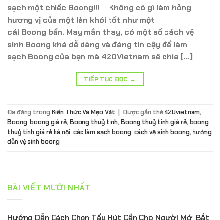
sạch một chiếc Boong!!! Không có gì làm hỏng
hương vị của một làn khói tốt như một
cái Boong bẩn. May mắn thay, có một số cách vệ
sinh Boong khá dễ dàng và đáng tin cậy để làm
sạch Boong của bạn mà 420Vietnam sẽ chia […]
TIẾP TỤC ĐỌC
→
Đã đăng trong
Kiến Thức Và Mẹo Vặt
|
Được gắn thẻ
420vietnam
,
Boong
,
boong giá rẻ
,
Boong thuỷ tinh
,
Boong thuỷ tinh giá rẻ
,
boong
thuỷ tinh giá rẻ hà nội
,
các làm sạch boong
,
cách vệ sinh boong
,
hướng
dẫn vệ sinh boong
BÀI VIẾT MƯỚI NHẤT
Hướng Dẫn Cách Chọn Tẩu Hút Cần Cho Người Mới Bắt