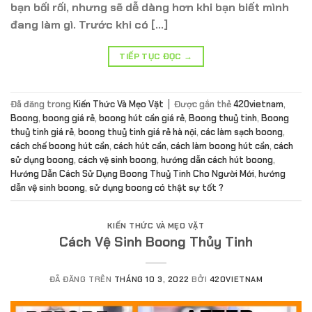
bạn bối rối, nhưng sẽ dễ dàng hơn khi bạn biết mình
đang làm gì. Trước khi có […]
TIẾP TỤC ĐỌC
→
Đã đăng trong
Kiến Thức Và Mẹo Vặt
|
Được gắn thẻ
420vietnam
,
Boong
,
boong giá rẻ
,
boong hút cần giá rẻ
,
Boong thuỷ tinh
,
Boong
thuỷ tinh giá rẻ
,
boong thuỷ tinh giá rẻ hà nội
,
các làm sạch boong
,
cách chế boong hút cần
,
cách hút cần
,
cách làm boong hút cần
,
cách
sử dụng boong
,
cách vệ sinh boong
,
hướng dẫn cách hút boong
,
Hướng Dẫn Cách Sử Dụng Boong Thuỷ Tinh Cho Người Mới
,
hướng
dẫn vệ sinh boong
,
sử dụng boong có thật sự tốt ?
KIẾN THỨC VÀ MẸO VẶT
Cách Vệ Sinh Boong Thủy Tinh
ĐÃ ĐĂNG TRÊN
THÁNG 10 3, 2022
BỞI
420VIETNAM