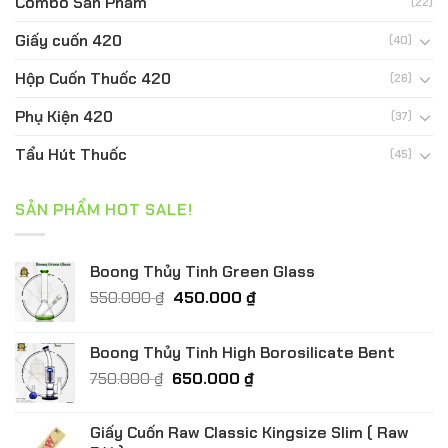
Combo Sản Phẩm
(22)
Giấy cuốn 420
(40)
Hộp Cuốn Thuốc 420
(26)
Phụ Kiện 420
(37)
Tẩu Hút Thuốc
(45)
SẢN PHẨM HOT SALE!
Boong Thủy Tinh Green Glass
Giá
Giá
550.000
₫
450.000
₫
gốc
hiện
là:
tại
Boong Thủy Tinh High Borosilicate Bent
550.000 ₫.
là:
Giá
Giá
750.000
₫
650.000
₫
450.000 ₫.
gốc
hiện
là:
tại
Giấy Cuốn Raw Classic Kingsize Slim ( Raw
750.000 ₫.
là: