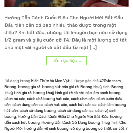
Hướng Dẫn Cách Cuốn Điếu Cho Người Mới Bắt Đầu
Đầu tiên cần có bao nhiêu thảo dược trong một
điếu? Khi bắt đầu, chúng tôi khuyên bạn nên sử dụng
1/2 gram và giấy cuốn cỡ 1¼. Đây là một lượng cỏ tốt
cho một vài người và bắt đầu từ mặt […]
TIẾP TỤC ĐỌC
→
Đã đăng trong
Kiến Thức Và Mẹo Vặt
|
Được gắn thẻ
420vietnam
,
Boong
,
boong giá rẻ
,
boong hút cần giá rẻ
,
Boong thuỷ tinh
,
Boong
thuỷ tinh giá rẻ
,
boong thuỷ tinh giá rẻ hà nội
,
các làm sạch boong
,
cách bú cần
,
cách chế boong hút cần
,
cách chơi cần
,
cách cuốn điếu
cần
,
cách dùng cần sa
,
cách hút cần
,
cách hút cần sa
,
cách làm boong
hút cần
,
cách sử dụng boong
,
cách sử dụng cần sa
,
cách vệ sinh
boong
,
Hướng Dẫn Cách Cuốn Điếu Cho Người Mới Bắt Đầu
,
hướng
dẫn cách hút boong
,
Hướng Dẫn Cách Sử Dụng Boong Thuỷ Tinh Cho
Người Mới
,
hướng dẫn vệ sinh boong
,
sử dụng boong có thật sự tốt ?