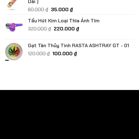
Dài )
650.000 ₫.
Giá
Giá
60.000
₫
35.000
₫
gốc
hiện
Tẩu Hút Kim Loại Thìa Ánh Tím
là:
tại
Giá
Giá
320.000
₫
60.000 ₫.
220.000
là:
₫
gốc
hiện
35.000 ₫.
là:
tại
Gạt Tàn Thủy Tinh RASTA ASHTRAY GT - 01
320.000 ₫.
là:
Giá
Giá
120.000
₫
100.000
₫
220.000 ₫.
gốc
hiện
là:
tại
120.000 ₫.
là:
100.000 ₫.