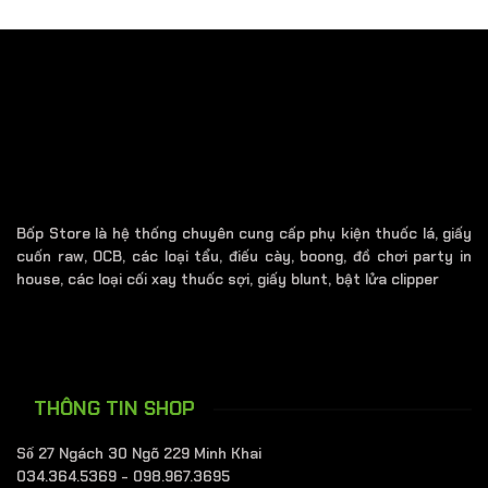
Bốp Store là hệ thống chuyên cung cấp phụ kiện thuốc lá, giấy
cuốn raw, OCB, các loại tẩu, điếu cày, boong, đồ chơi party in
house, các loại cối xay thuốc sợi, giấy blunt, bật lửa clipper
THÔNG TIN SHOP
Số 27 Ngách 30 Ngõ 229 Minh Khai
034.364.5369 - 098.967.3695