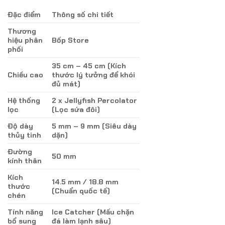
880.000 ₫.
là:
Đặc điểm
Thông số chi tiết
800.000 ₫.
Thương
hiệu phân
Bốp Store
phối
35 cm – 45 cm (Kích
Chiều cao
thước lý tưởng để khói
đủ mát)
Hệ thống
2 x Jellyfish Percolator
lọc
(Lọc sứa đôi)
Độ dày
5 mm – 9 mm (Siêu dày
thủy tinh
dặn)
Đường
50 mm
kính thân
Kích
14.5 mm / 18.8 mm
thước
(Chuẩn quốc tế)
chén
Tính năng
Ice Catcher (Mấu chặn
bổ sung
đá làm lạnh sâu)