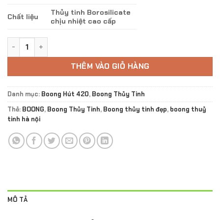
Thủy tinh Borosilicate
Chất liệu
chịu nhiệt cao cấp
Boong Thuỷ Tinh Double Jelly số lượng
THÊM VÀO GIỎ HÀNG
Danh mục:
Boong Hút 420
,
Boong Thủy Tinh
Thẻ:
BOONG
,
Boong Thủy Tinh
,
Boong thủy tinh đẹp
,
boong thuỷ
tinh hà nội
MÔ TẢ