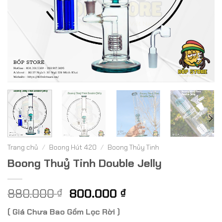
Trang chủ
/
Boong Hút 420
/
Boong Thủy Tinh
Boong Thuỷ Tinh Double Jelly
Giá
Giá
880.000
800.000
₫
₫
gốc
hiện
( Giá Chưa Bao Gồm Lọc Rời )
là:
tại