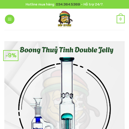
Chuyển
Hotline mua hàng:
034.364.5369
- Hỗ trợ 24/7.
đến
nội
0
dung
-9%