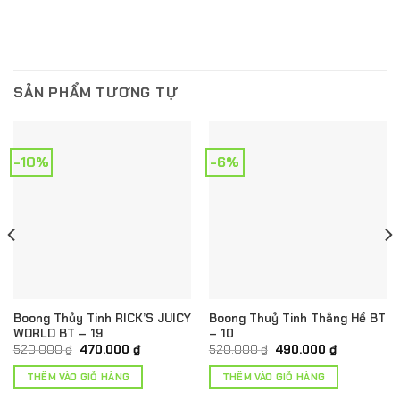
SẢN PHẨM TƯƠNG TỰ
-10%
-6%
Boong Thủy Tinh RICK’S JUICY
Boong Thuỷ Tinh Thằng Hề BT
WORLD BT – 19
– 10
Giá
Giá
Giá
Giá
520.000
₫
470.000
₫
520.000
₫
490.000
₫
gốc
hiện
gốc
hiện
là:
tại
là:
tại
THÊM VÀO GIỎ HÀNG
THÊM VÀO GIỎ HÀNG
520.000 ₫.
là:
520.000 ₫.
là:
.
470.000 ₫.
490.000 ₫.