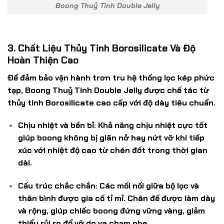
Boong Thuỷ Tinh Double Jelly
3. Chất Liệu Thủy Tinh Borosilicate Và Độ
Hoàn Thiện Cao
Để đảm bảo vận hành trơn tru hệ thống lọc kép phức
tạp, Boong Thuỷ Tinh Double Jelly được chế tác từ
thủy tinh
Borosilicate
cao cấp với độ dày tiêu chuẩn.
Chịu nhiệt và bền bỉ:
Khả năng chịu nhiệt cực tốt
giúp boong không bị giãn nở hay nứt vỡ khi tiếp
xúc với nhiệt độ cao từ chén đốt trong thời gian
dài.
Cấu trúc chắc chắn:
Các mối nối giữa bộ lọc và
thân bình được gia cố tỉ mỉ. Chân đế được làm dày
và rộng, giúp chiếc boong đứng vững vàng, giảm
thiểu rủi ro đổ vỡ do va chạm nhẹ.