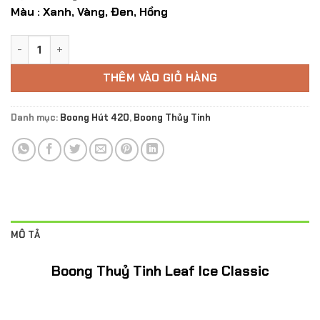
Màu : Xanh, Vàng, Đen, Hồng
Boong Thuỷ Tinh Leaf Ice Classic số lượng
THÊM VÀO GIỎ HÀNG
Danh mục:
Boong Hút 420
,
Boong Thủy Tinh
MÔ TẢ
Boong Thuỷ Tinh Leaf Ice Classic