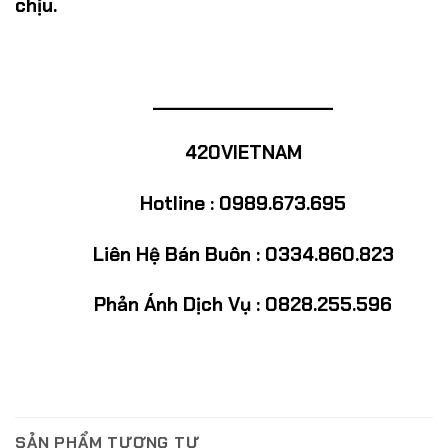
chịu.
______
______________
420VIETNAM
Hotline : 0989.673.695
Liên Hệ Bán Buôn : 0334.860.823
Phản Ánh Dịch Vụ : 0828.255.596
SẢN PHẨM TƯƠNG TỰ