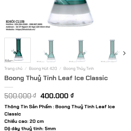
Trang chủ
/
Boong Hút 420
/
Boong Thủy Tinh
Boong Thuỷ Tinh Leaf Ice Classic
Giá
Giá
500.000
400.000
₫
₫
gốc
hiện
Thông Tin Sản Phẩm : Boong Thuỷ Tinh Leaf Ice
là:
tại
Classic
500.000 ₫.
là:
Chiều cao: 20 cm
400.000 ₫.
Dộ dày thuỷ tinh: 5mm