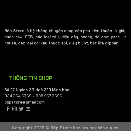
Bốp Store là hệ thống chuyên cung cấp phụ kiện thuốc lá, giấy
cuốn raw, OCB, các loại tẩu, điếu cày, boong, đồ chơi party in
house, các loại cối xay thuốc sợi, giấy blunt, bật lửa clipper
THÔNG TIN SHOP
Số 27 Ngách 30 Ngõ 229 Minh Khai
034.364.5369 - 098.967.3695
bopstore@gmail.com
Copyright 2026 ©
Bốp Store
bảo lưu mọi bản quyền.