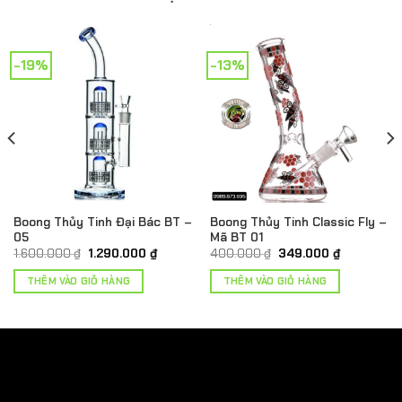
-19%
-13%
Boong Thủy Tinh Đại Bác BT –
Boong Thủy Tinh Classic Fly –
05
Mã BT 01
Giá
Giá
Giá
Giá
1.600.000
₫
1.290.000
₫
400.000
₫
349.000
₫
gốc
hiện
gốc
hiện
là:
tại
là:
tại
THÊM VÀO GIỎ HÀNG
THÊM VÀO GIỎ HÀNG
1.600.000 ₫.
là:
400.000 ₫.
là:
₫.
1.290.000 ₫.
349.000 ₫.