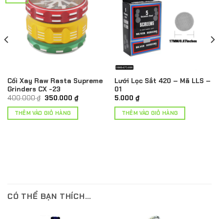
Cối Xay Raw Rasta Supreme
Lưới Lọc Sắt 420 – Mã LLS –
Grinders CX -23
01
Giá
Giá
400.000
₫
350.000
₫
5.000
₫
gốc
hiện
là:
tại
THÊM VÀO GIỎ HÀNG
THÊM VÀO GIỎ HÀNG
 ₫
400.000 ₫.
là:
350.000 ₫.
 ₫
CÓ THỂ BẠN THÍCH…