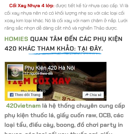
Cối Xay Nhựa 4 lớp:
được tiết kế từ nhựa cao cấp. Vì là
cối xay nhựa nên nó
có khối lượng nhẹ so với các loại cối
xoay kim loại khác.
Nó là cối xay với nam châm ở nắp.
Lưới
răng sắc nhọn dễ dàng cắt nhỏ và nghiền Thảo dược.
HOMIES
QUAN TÂM ĐẾN CÁC PHỤ KIỆN
420 KHÁC THAM KHẢO: TẠI ĐÂY.
420vietnam
là hệ thống chuyên cung cấp
phụ kiện thuốc lá, giấy cuốn raw, OCB, các
loại tẩu, điếu cày, boong, đồ chơi party in