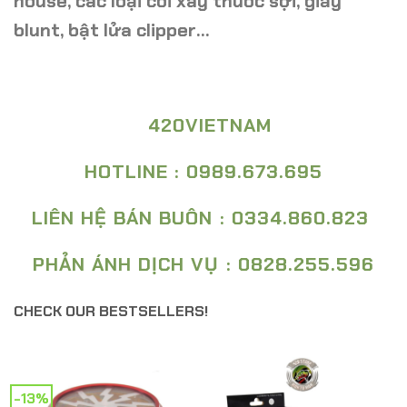
house, các loại cối xay thuốc sợi, giấy
blunt, bật lửa clipper…
420VIETNAM
HOTLINE : 0989.673.695
LIÊN HỆ BÁN BUÔN : 0334.860.823
PHẢN ÁNH DỊCH VỤ : 0828.255.596
CHECK OUR BESTSELLERS!
-13%