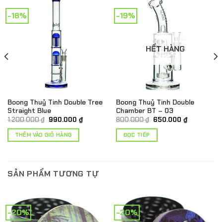
-18%
-19%
HẾT HÀNG
Boong Thuỷ Tinh Double Tree
Boong Thuỷ Tinh Double
Straight Blue
Chamber BT – 03
Giá
Giá
Giá
Giá
1.200.000
₫
990.000
₫
800.000
₫
650.000
₫
gốc
hiện
gốc
hiện
là:
tại
là:
tại
THÊM VÀO GIỎ HÀNG
ĐỌC TIẾP
1.200.000 ₫.
là:
800.000 ₫.
là:
₫.
990.000 ₫.
650.000 ₫.
SẢN PHẨM TƯƠNG TỰ
-20%
-20%