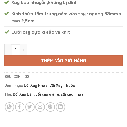
Xay bao nhuyễn,không bị dính
Kích thức tầm trung,cầm vừa tay : ngang 63mm x
cao 2,5cm
Lưỡi xay cực kì sắc và khít
Cối Xay Nhựa 4 lớp CXN - 02 số lượng
THÊM VÀO GIỎ HÀNG
SKU:
CXN - 02
Danh mục:
Cối Xay Nhựa
,
Cối Xay Thuốc
Thẻ:
Cối Xay Cần
,
cối xay giá rẻ
,
cối xay nhựa