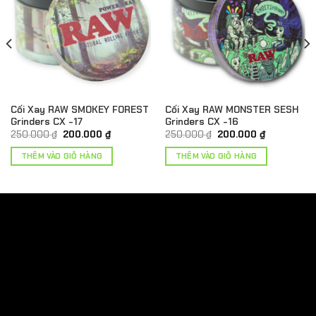
Cối Xay RAW SMOKEY FOREST
Cối Xay RAW MONSTER SESH
Grinders CX -17
Grinders CX -16
Giá
Giá
Giá
Giá
250.000
₫
200.000
₫
250.000
₫
200.000
₫
gốc
hiện
gốc
hiện
là:
tại
là:
tại
THÊM VÀO GIỎ HÀNG
THÊM VÀO GIỎ HÀNG
250.000 ₫.
là:
250.000 ₫.
là:
₫.
200.000 ₫.
200.000 ₫.