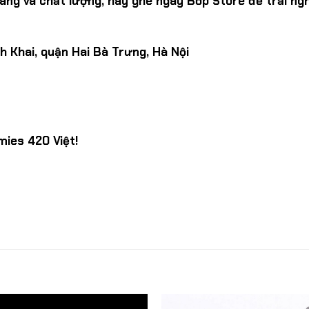
ãng và chất lượng, hãy ghé ngay Bốp Store để trải ng
h Khai, quận Hai Bà Trưng, Hà Nội
mies 420 Việt!