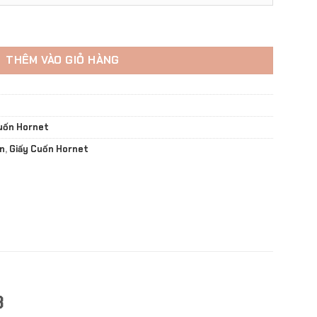
 110mm - Mã GCH - 03 số lượng
THÊM VÀO GIỎ HÀNG
uốn Hornet
ần
,
Giấy Cuốn Hornet
3