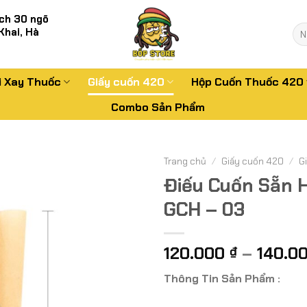
ch 30 ngõ
Tì
Khai, Hà
kiế
i Xay Thuốc
Giấy cuốn 420
Hộp Cuốn Thuốc 420
Combo Sản Phẩm
Trang chủ
/
Giấy cuốn 420
/
G
Điếu Cuốn Sẵn 
GCH – 03
120.000
–
140.0
₫
Thông Tin Sản Phẩm :