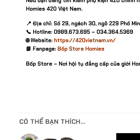
Nếu bạn đang tìm kiếm phụ kiện 420 chính h
Homies 420 Việt Nam.
📍 Địa chỉ: Số 29, ngách 30, ngõ 229 Phố Min
📞 Hotline: 0989.673.695 – 034.364.5369
🌐 Website:
https://420vietnam.vn/
📘 Fanpage:
Bốp Store Homies
Bốp Store – Nơi hội tụ đẳng cấp của giới Ho
CÓ THỂ BẠN THÍCH…