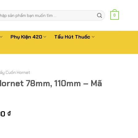
m
0
m:
Phụ Kiện 420
Tẩu Hút Thuốc
iấy Cuốn Hornet
Hornet 78mm, 110mm – Mã
Khoảng
00
₫
giá:
từ
120.000 ₫