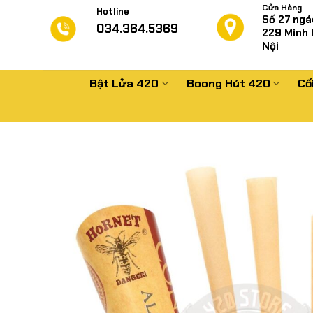
Chuyển
Cửa Hàng
Hotline
Số 27 ngá
đến
034.364.5369
229
Minh 
nội
Nội
dung
Bật Lửa 420
Boong Hút 420
Cố