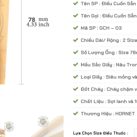
Tên SP : Điếu Cuốn Sẵ
Tên Gọi : Điếu Cuốn Sẵ
Mã SP : GCH – 03
Chiều Dài/ Rộng : 2 Si
Số Lượng Ống : Size 78m
Mầu Sắc Giấy : Nâu Tro
Loại Giấy : Siêu mỏng v
Đốt Cháy : Cháy chậm 
Chất Liệu : Sợi lanh và
Thương Hiệu : HORNET
Lựa Chọn Size Điếu Thuốc :