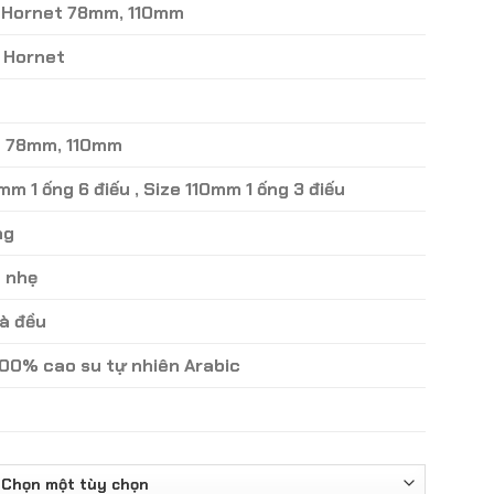
n Hornet 78mm, 110mm
đến
140.000 ₫
n Hornet
ze 78mm, 110mm
m 1 ống 6 điếu , Size 110mm 1 ống 3 điếu
ng
à nhẹ
và đều
 100% cao su tự nhiên Arabic