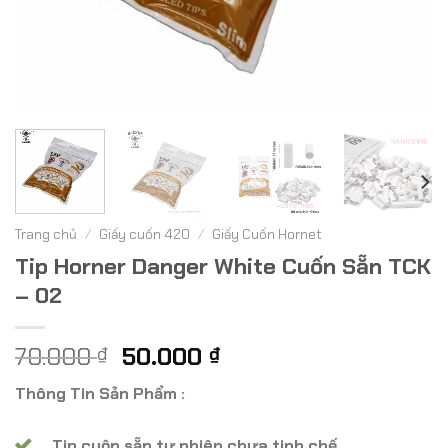
Trang chủ
/
Giấy cuốn 420
/
Giấy Cuốn Hornet
Tip Horner Danger White Cuốn Sẵn TCK
– 02
Giá
Giá
70.000
50.000
₫
₫
gốc
hiện
Thông Tin Sản Phẩm :
là:
tại
70.000 ₫.
là:
Tip cuộn sẵn tự nhiên chưa tinh chế