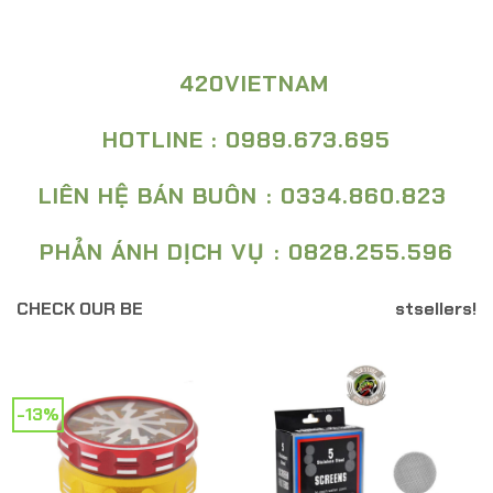
420VIETNAM
HOTLINE : 0989.673.695
LIÊN HỆ BÁN BUÔN : 0334.860.823
PHẢN ÁNH DỊCH VỤ : 0828.255.596
CHECK OUR BE
stsellers!
-13%