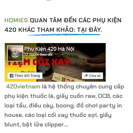
HOMIES
QUAN TÂM ĐẾN CÁC PHỤ KIỆN
420 KHÁC THAM KHẢO: TẠI ĐÂY.
420vietnam
là hệ thống chuyên cung cấp
phụ kiện thuốc lá, giấy cuốn raw, OCB, các
loại tẩu, điếu cày, boong, đồ chơi party in
house, các loại cối xay thuốc sợi, giấy
blunt, bật lửa clipper…