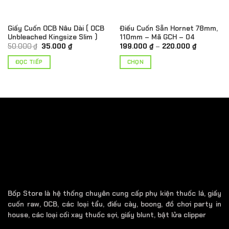
được
chọn
trên
Giấy Cuốn OCB Nâu Dài ( OCB
Điếu Cuốn Sẵn Hornet 78mm,
trang
Unbleached Kingsize Slim )
110mm – Mã GCH – 04
sản
Giá
Giá
Khoảng
50.000
₫
35.000
₫
199.000
₫
–
220.000
₫
gốc
hiện
giá:
phẩm
là:
tại
từ
ĐỌC TIẾP
CHỌN
50.000 ₫.
là:
199.000 ₫
35.000 ₫.
đến
Sản
220.000 
phẩm
này
có
nhiều
biến
thể.
Các
tùy
chọn
có
thể
Bốp Store là hệ thống chuyên cung cấp phụ kiện thuốc lá, giấy
được
cuốn raw, OCB, các loại tẩu, điếu cày, boong, đồ chơi party in
chọn
house, các loại cối xay thuốc sợi, giấy blunt, bật lửa clipper
trên