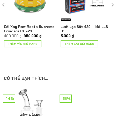
Cối Xay Raw Rasta Supreme
Lưới Lọc Sắt 420 – Mã LLS –
Grinders CX -23
01
Giá
Giá
400.000
₫
350.000
₫
5.000
₫
gốc
hiện
là:
tại
THÊM VÀO GIỎ HÀNG
THÊM VÀO GIỎ HÀNG
 ₫
400.000 ₫.
là:
350.000 ₫.
 ₫
CÓ THỂ BẠN THÍCH…
-14%
-15%
HẾT HÀNG