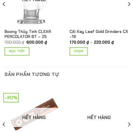
Boong Thủy Tinh CLEAR
Cối Xay Leaf Gold Grinders CX
PERCOLATOR BT – 25
-19
Giá
Giá
Khoảng
700.000
₫
600.000
₫
170.000
₫
–
220.000
₫
gốc
hiện
giá:
là:
tại
từ
ĐỌC TIẾP
CHỌN
 ₫
700.000 ₫.
là:
170.000 ₫
600.000 ₫.
đến
Sản
 ₫
220.000 
phẩm
này
SẢN PHẨM TƯƠNG TỰ
có
nhiều
biến
thể.
-30%
Các
tùy
chọn
HẾT HÀNG
HẾT HÀNG
có
thể