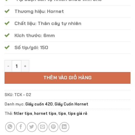
50.000 ₫.
Thương hiệu: Hornet
Chất liệu: Thân cây tự nhiên
Kích thước: 6mm
Số tip/gói: 150
Tip Horner Danger White Cuốn Sẵn TCK - 02 số lượng
THÊM VÀO GIỎ HÀNG
SKU:
TCK - 02
Danh mục:
Giấy cuốn 420
,
Giấy Cuốn Hornet
Thẻ:
fitler tips
,
hornet tips
,
tips
,
tips giá rẻ