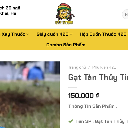
ch 30 ngõ
Tì
Khai, Hà
kiế
i Xay Thuốc
Giấy cuốn 420
Hộp Cuốn Thuốc 420
Combo Sản Phẩm
Trang chủ
/
Phụ Kiện 420
Gạt Tàn Thủy Ti
150.000
₫
Thông Tin Sản Phẩm :
Tên SP : Gạt Tàn Thủy 