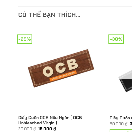
CÓ THỂ BẠN THÍCH…
-25%
-30%
Giấy Cuốn OCB Nâu Ngắn ( OCB
Giấy Cuốn O
Unbleached Virgin )
G
50.000
₫
g
Giá
Giá
20.000
₫
15.000
₫
l