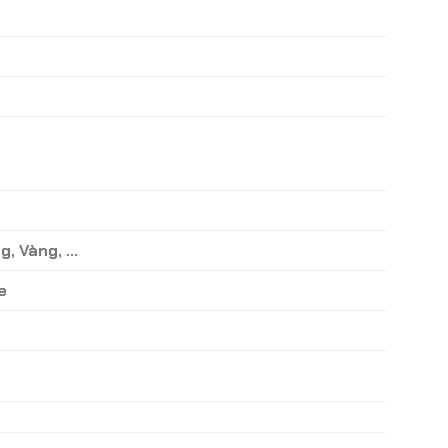
g, Vàng, …
e