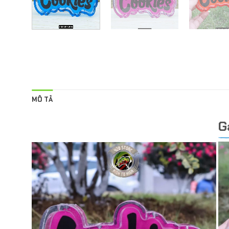
MÔ TẢ
G