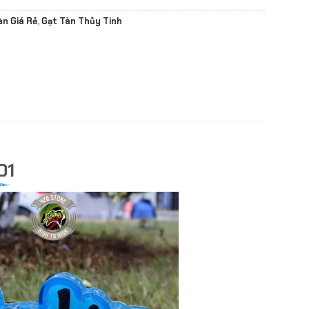
àn Giá Rẻ
,
Gạt Tàn Thủy Tinh
01