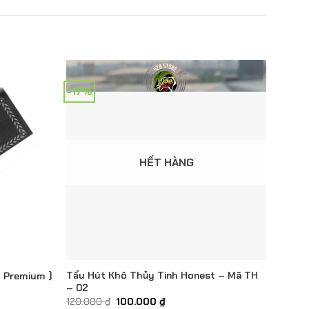
-17%
HẾT HÀNG
Tẩu Hút Khô Thủy Tinh Honest – Mã TH
 Premium )
– 02
Giá
Giá
120.000
₫
100.000
₫