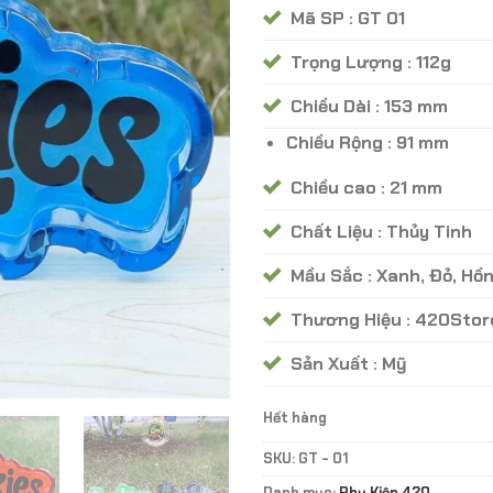
Mã SP : GT 01
Trọng Lượng : 112g
Chiều Dài : 153 mm
Chiều Rộng : 91 mm
Chiều cao : 21 mm
Chất Liệu : Thủy Tinh
Mầu Sắc : Xanh, Đỏ, Hồn
Thương Hiệu : 420Stor
Sản Xuất : Mỹ
Hết hàng
SKU:
GT - 01
Danh mục:
Phụ Kiện 420