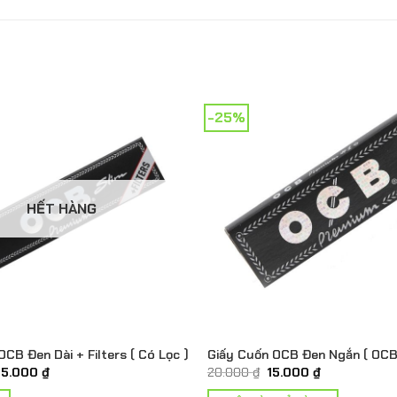
-25%
HẾT HÀNG
CB Đen Dài + Filters ( Có Lọc )
Giấy Cuốn OCB Đen Ngắn ( OCB
iá
Giá
Giá
Giá
35.000
₫
20.000
₫
15.000
₫
ốc
hiện
gốc
hiện
à:
tại
là:
tại