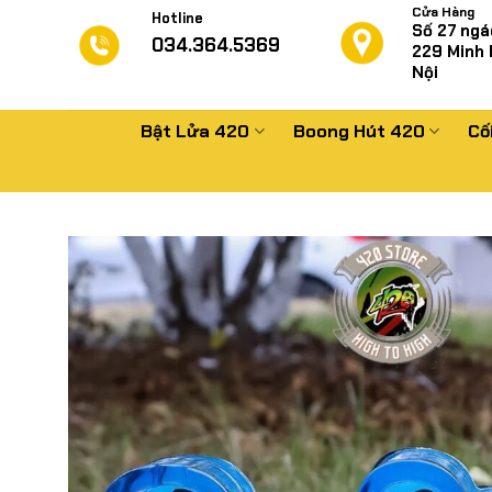
Chuyển
Cửa Hàng
Hotline
Số 27 ngá
đến
034.364.5369
229
Minh 
nội
Nội
dung
Bật Lửa 420
Boong Hút 420
Cố