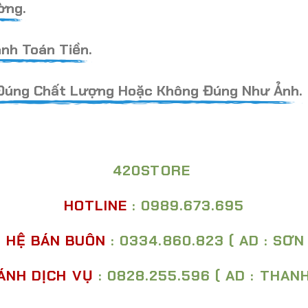
ờng.
nh Toán Tiền.
Đúng Chất Lượng Hoặc Không Đúng Như Ảnh.
420STORE
HOTLINE
: 0989.673.695
N HỆ BÁN BUÔN
: 0334.860.823 ( AD : SƠN
ÁNH DỊCH VỤ
: 0828.255.596 ( AD : THAN