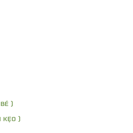
 BÉ )
H KẸO )