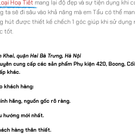
Loại Hoạ Tiết
m
ang lại độ đẹp và sự tiện dụng khi
g ta sẽ đi sâu vào khả năng mà em Tẩu có thể man
ng hút được thiết kế chếch 1 góc giúp khi sử dụn
c tốt.
 Khai, quận Hai Bà Trưng, Hà Nội
huyên cung cấp các sản phẩm Phụ kiện 420, Boong, Cối 
ấp khác.
o khách hàng:
nh hãng, nguồn gốc rõ ràng.
xu hướng mới nhất.
hách hàng thân thiết.