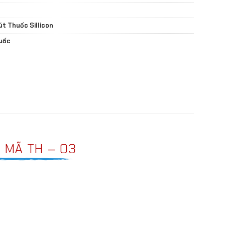
út Thuốc Sillicon
uốc
– MÃ TH – 03