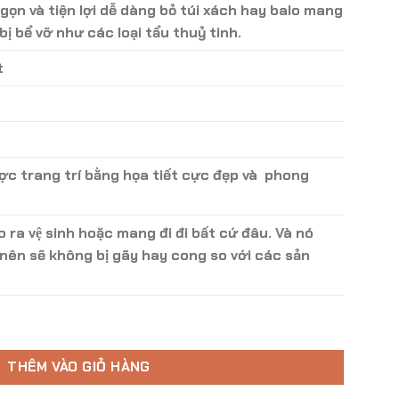
 gọn và tiện lợi dễ dàng bỏ túi xách hay balo mang
100.000 ₫.
bị bể vỡ như các loại tẩu thuỷ tinh.
t
ợc trang trí bằng họa tiết cực đẹp và phong
áo ra vệ sinh hoặc mang đi đi bất cứ đâu. Và nó
 nên sẽ không bị gãy hay cong so với các sản
 Loại Hoạ Tiết - Mã TH - 03 số lượng
THÊM VÀO GIỎ HÀNG