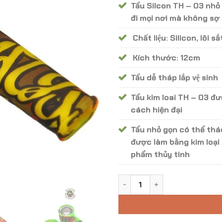
Tẩu Silcon TH – 03 nhỏ
đi mọi nơi mà không sợ 
Chất liệu: Silicon, lõi sắ
Kích thước: 12cm
Tẩu dễ tháp lắp vệ sinh
Tẩu kim loai TH – 03 đư
cách hiện đại
Tẩu nhỏ gọn có thể th
được làm bằng kim loại
phẩm thủy tinh
Tẩu Hút Khô Silicon Chén Kim