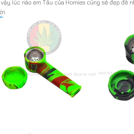
ờ vậy lúc nào em Tẩu của Homies cũng sẽ đẹp đẽ n
ời.