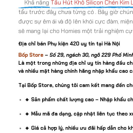
Khả năng
Tẩu Hút Khô Silicon Chén Kim 
tẩu trước đây chưa từng có . Bây giờ chún
được sự êm ái và độ lên khói cực đàm, miệ
sẽ mang lại cho Homies một trải nghiệm cự
Địa chỉ bán Phụ kiện 420 uy tín tại Hà Nội
Bốp Store
–
Số 29, ngách 30, ngõ 229 Phố Minh
Là một trong những địa chỉ uy tín hàng đầu c
và nhiều mặt hàng chính hãng nhập khẩu cao c
Tại Bốp Store, chúng tôi cam kết mang đến ch
🔹 Sản phẩm chất lượng cao – Nhập khẩu chí
🔹 Mẫu mã đa dạng, cập nhật liên tục theo 
🔹 Giá cả hợp lý, nhiều ưu đãi hấp dẫn cho k