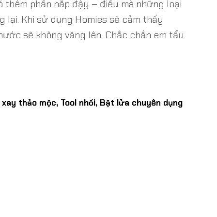
 có thêm phần nắp đậy – điều mà những loại
g lại. Khi sử dụng Homies sẽ cảm thấy
g nước sẽ không văng lên. Chắc chắn em tẩu
xay thảo mộc, Tool nhồi, Bật lửa chuyên dụng