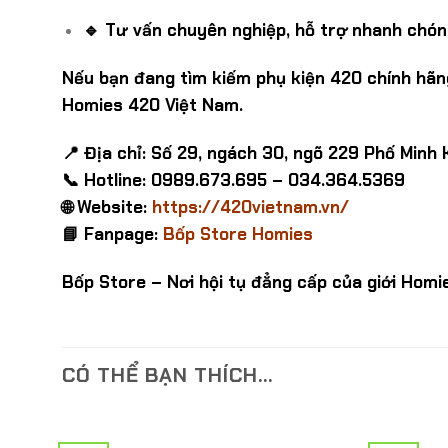
🔹 Tư vấn chuyên nghiệp, hỗ trợ nhanh chón
Nếu bạn đang tìm kiếm phụ kiện 420 chính hãng
Homies 420 Việt Nam.
📍 Địa chỉ: Số 29, ngách 30, ngõ 229 Phố Minh 
📞 Hotline: 0989.673.695 – 034.364.5369
🌐 Website:
https://420vietnam.vn/
📘 Fanpage:
Bốp Store Homies
Bốp Store – Nơi hội tụ đẳng cấp của giới Homie
CÓ THỂ BẠN THÍCH…