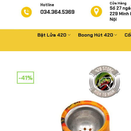
Chuyển
Cửa Hàng
Hotline
Số 27 ngá
đến
034.364.5369
229
Minh 
nội
Nội
dung
Bật Lửa 420
Boong Hút 420
Cố
-41%