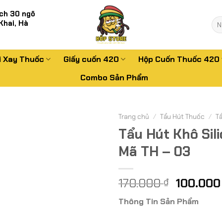
ch 30 ngõ
Tì
Khai, Hà
kiế
i Xay Thuốc
Giấy cuốn 420
Hộp Cuốn Thuốc 420
Combo Sản Phẩm
Trang chủ
/
Tẩu Hút Thuốc
/
Tẩ
Tẩu Hút Khô Sil
Mã TH – 03
Giá
170.000
100.00
₫
gốc
Thông Tin Sản Phẩm
là:
170.000 