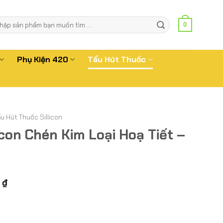
m
0
m:
Phụ Kiện 420
Tẩu Hút Thuốc
u Hút Thuốc Sillicon
icon Chén Kim Loại Hoạ Tiết –
Giá
0
₫
hiện
tại
₫.
là: