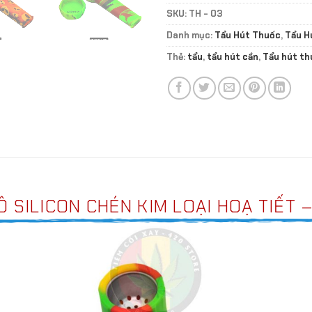
SKU:
TH - 03
Danh mục:
Tẩu Hút Thuốc
,
Tẩu H
Thẻ:
tẩu
,
tẩu hút cần
,
Tẩu hút th
 SILICON CHÉN KIM LOẠI HOẠ TIẾT 