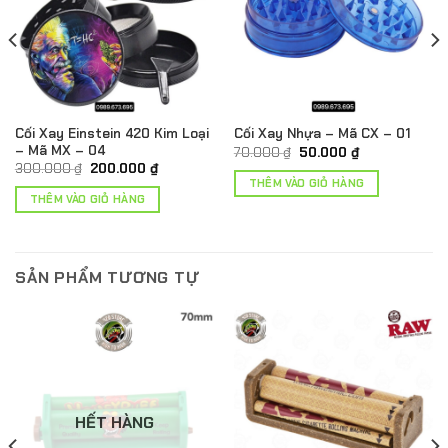
Cối Xay Einstein 420 Kim Loại
Cối Xay Nhựa – Mã CX – 01
– Mã MX – 04
Giá
Giá
70.000
₫
50.000
₫
gốc
hiện
Giá
Giá
300.000
₫
200.000
₫
là:
tại
gốc
hiện
THÊM VÀO GIỎ HÀNG
70.000 ₫.
là:
là:
tại
THÊM VÀO GIỎ HÀNG
50.000 ₫.
300.000 ₫.
là:
200.000 ₫.
SẢN PHẨM TƯƠNG TỰ
HẾT HÀNG