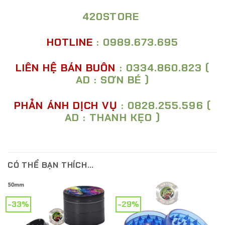
420STORE
HOTLINE
: 0989.673.695
LIÊN HỆ BÁN BUÔN
: 0334.860.823 (
AD : SƠN BÉ )
PHẢN ÁNH DỊCH VỤ
: 0828.255.596 (
AD : THANH KẸO )
CÓ THỂ BẠN THÍCH…
-33%
-29%