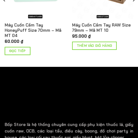
Máy Cuốn Cầm Tay
Máy Cuốn Cầm Tay RAW Size
HoneyPuff Size 70mm – Mã
79mm – Mã MT 10
MT 04
95.000
₫
60.000
₫
THÊM VÀO GIỎ HÀNG
ĐỌC TIẾP
.
Bốp Store là hệ thống chuyên cung cấp phụ kiện thuốc lá, giấy
cuốn raw, OCB, các loại tẩu, điếu cày, boong, đồ chơi party in
house, các loại cối xay thuốc sợi, giấy blunt, bật lửa clipper