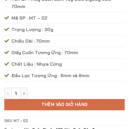
70.000 ₫.
70mm
Mã SP : MT – 02
Trọng Lượng : 30g
Chiều Dài : 70mm
Giấy Cuốn Tương Ứng : 70mm
Chất Liệu : Nhựa Cứng
Đầu Lọc Tương Ứng : 6mm và 8mm
Máy Cuốn Cầm Tay ZigZag Size 70mm - Mã MT 02 số lượng
THÊM VÀO GIỎ HÀNG
SKU:
MT - 02