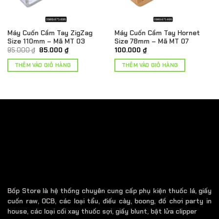
Máy Cuốn Cầm Tay ZigZag
Máy Cuốn Cầm Tay Hornet
Size 110mm – Mã MT 03
Size 78mm – Mã MT 07
Giá
Giá
95.000
₫
85.000
₫
100.000
₫
gốc
hiện
là:
tại
THÊM VÀO GIỎ HÀNG
THÊM VÀO GIỎ HÀNG
95.000 ₫.
là:
85.000 ₫.
Bốp Store là hệ thống chuyên cung cấp phụ kiện thuốc lá, giấy
cuốn raw, OCB, các loại tẩu, điếu cày, boong, đồ chơi party in
house, các loại cối xay thuốc sợi, giấy blunt, bật lửa clipper