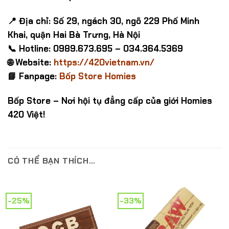
📍 Địa chỉ: Số 29, ngách 30, ngõ 229 Phố Minh
Khai, quận Hai Bà Trưng, Hà Nội
📞 Hotline: 0989.673.695 – 034.364.5369
🌐 Website:
https://420vietnam.vn/
📘 Fanpage:
Bốp Store Homies
Bốp Store – Nơi hội tụ đẳng cấp của giới Homies
420 Việt!
CÓ THỂ BẠN THÍCH…
-25%
-33%