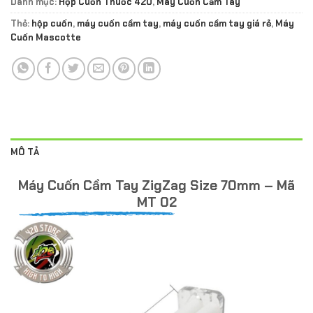
Danh mục:
Hộp Cuốn Thuốc 420
,
Máy Cuốn Cầm Tay
Thẻ:
hộp cuốn
,
máy cuốn cầm tay
,
máy cuốn cầm tay giá rẻ
,
Máy
Cuốn Mascotte
MÔ TẢ
Máy Cuốn Cầm Tay ZigZag Size 70mm – Mã
MT 02