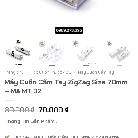
Trang chủ
/
Hộp Cuốn Thuốc 420
/
Máy Cuốn Cầm Tay
Máy Cuốn Cầm Tay ZigZag Size 70mm
– Mã MT 02
Giá
Giá
80.000
70.000
₫
₫
gốc
hiện
Thông Tin Sản Phẩm :
là:
tại
80.000 ₫.
là:
Tên SP : Máy Cuốn Cầm Tay Size ZigZag size