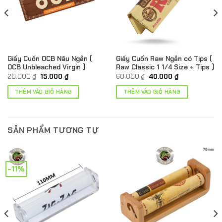
Giấy Cuốn OCB Nâu Ngắn (
Giấy Cuốn Raw Ngắn có Tips (
OCB Unbleached Virgin )
Raw Classic 1 1/4 Size + Tips )
Giá
Giá
Giá
Giá
20.000
₫
15.000
₫
60.000
₫
40.000
₫
gốc
hiện
gốc
hiện
là:
tại
là:
tại
THÊM VÀO GIỎ HÀNG
THÊM VÀO GIỎ HÀNG
20.000 ₫.
là:
60.000 ₫.
là:
15.000 ₫.
40.000 ₫.
SẢN PHẨM TƯƠNG TỰ
-11%