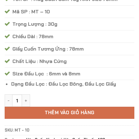
Mã SP : MT – 10
Trọng Lượng : 30g
Chiều Dài : 78mm
Giấy Cuốn Tương Ứng : 78mm
Chất Liệu : Nhựa Cứng
Size Đầu Lọc : 6mm và 8mm
Dạng Đầu Lọc : Đầu Lọc Bông, Đầu Lọc Giấy
Máy Cuốn Cầm Tay RAW Size 79mm - Mã MT 10 số lượng
THÊM VÀO GIỎ HÀNG
SKU:
MT - 10