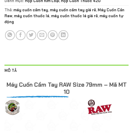
Danh mục:
Hộp Cuốn Kim Loại
,
Hộp Cuốn Thuốc 420
Thẻ:
máy cuốn cầm tay
,
máy cuốn cầm tay giá rẻ
,
Máy Cuốn Cần
Raw
,
máy cuốn thuốc lá
,
máy cuốn thuốc lá giá rẻ
,
máy cuốn tự
động
MÔ TẢ
Máy Cuốn Cầm Tay RAW Size 79mm – Mã MT
10