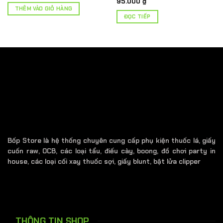
95.000
₫
là:
tại
THÊM VÀO GIỎ HÀNG
150.000 ₫.
là:
ĐỌC TIẾP
100.000 ₫.
Bốp Store là hệ thống chuyên cung cấp phụ kiện thuốc lá, giấy
cuốn raw, OCB, các loại tẩu, điếu cày, boong, đồ chơi party in
house, các loại cối xay thuốc sợi, giấy blunt, bật lửa clipper
THÔNG TIN SHOP