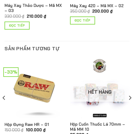
Máy Xay Thảo Dược – Mã MX
Máy Xay 420 – Mã MX – 02
– 03
Giá
Giá
350.000
₫
200.000
₫
gốc
hiện
Giá
Giá
330.000
₫
210.000
₫
là:
tại
gốc
hiện
ĐỌC TIẾP
350.000 ₫.
là:
là:
tại
ĐỌC TIẾP
200.000 ₫.
330.000 ₫.
là:
.
210.000 ₫.
SẢN PHẨM TƯƠNG TỰ
-33%
HẾT HÀNG
Hộp Cuốn Thuốc Lá 70mm –
Hộp Đựng Raw HR – 01
Mã MM 10
Giá
Giá
150.000
₫
100.000
₫
gốc
hiện