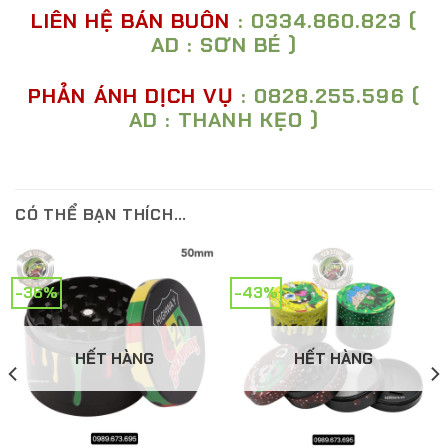
LIÊN HỆ BÁN BUÔN
: 0334.860.823 (
AD : SƠN BÉ )
PHẢN ÁNH DỊCH VỤ
: 0828.255.596 (
AD : THANH KẸO )
CÓ THỂ BẠN THÍCH…
-36%
-43%
HẾT HÀNG
HẾT HÀNG