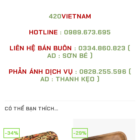
420
VIETNAM
HOTLINE
: 0989.673.695
LIÊN HỆ BÁN BUÔN
: 0334.860.823 (
AD : SƠN BÉ )
PHẢN ÁNH DỊCH VỤ
: 0828.255.596 (
AD : THANH KẸO )
CÓ THỂ BẠN THÍCH…
-34%
-29%