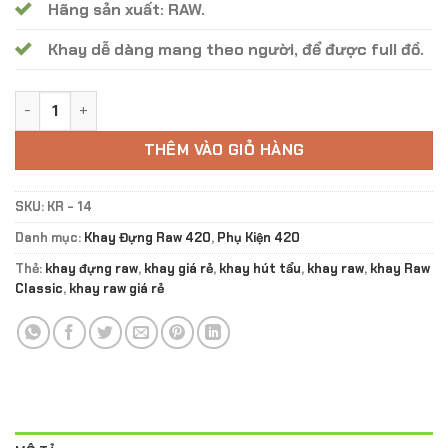
Hãng sản xuất: RAW.
Khay dễ dàng mang theo người, để được full đồ.
Khay Đựng Raw Rick and Morty KR - 14 số lượng
THÊM VÀO GIỎ HÀNG
SKU:
KR - 14
Danh mục:
Khay Đựng Raw 420
,
Phụ Kiện 420
Thẻ:
khay đựng raw
,
khay giá rẻ
,
khay hút tẩu
,
khay raw
,
khay Raw
Classic
,
khay raw giá rẻ