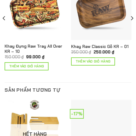
Khay Đựng Raw Tray All Over
Khay Raw Classic Gỗ KR – 01
KR – 10
Giá
Giá
350.000
₫
250.000
₫
gốc
hiện
Giá
Giá
150.000
₫
99.000
₫
là:
tại
gốc
hiện
THÊM VÀO GIỎ HÀNG
350.000 ₫.
là:
là:
tại
THÊM VÀO GIỎ HÀNG
250.000 ₫.
150.000 ₫.
là:
.
99.000 ₫.
SẢN PHẨM TƯƠNG TỰ
-17%
HẾT HÀNG