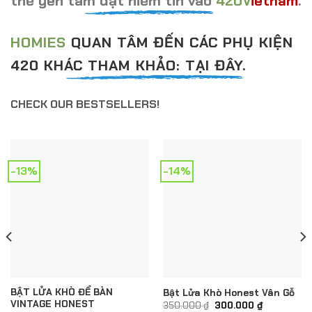
thể yên tâm đặt niềm tin vào
420V
ietnam
.
HOMIES
QUAN TÂM ĐẾN CÁC PHỤ KIỆN
420 KHÁC THAM KHẢO: TẠI ĐÂY.
CHECK OUR BESTSELLERS!
-13%
-14%
BẬT LỬA KHÒ ĐỂ BÀN
Bật Lửa Khò Honest Vân Gỗ
VINTAGE HONEST
Giá
Giá
350.000
₫
300.000
₫