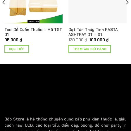
Tool Gỗ Cuốn Thuốc – Mã TGT
Gạt Tàn Thủy Tinh RASTA
01
ASHTRAY GT – 01
Giá
Giá
95.000
₫
120.000
₫
100.000
₫
gốc
hiện
là:
tại
ĐỌC TIẾP
THÊM VÀO GIỎ HÀNG
120.000 ₫.
là:
100.000 ₫.
Bốp Store là hệ thống chuyên cung cấp phụ kiện thuốc lá, giấy
cuốn raw, OCB, các loại tẩu, điếu cày, boong, đồ chơi party in