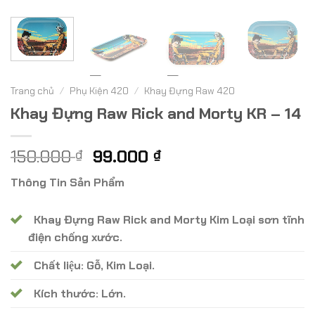
Trang chủ
/
Phụ Kiện 420
/
Khay Đựng Raw 420
Khay Đựng Raw Rick and Morty KR – 14
Giá
Giá
150.000
99.000
₫
₫
gốc
hiện
Thông Tin Sản Phẩm
là:
tại
150.000 ₫.
là:
Khay Đựng Raw Rick and Morty Kim Loại sơn tĩnh
99.000 ₫.
điện chống xước.
Chất liệu: Gỗ, Kim Loại.
Kích thước: Lớn.