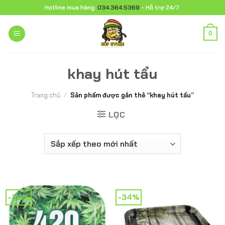
Chuyển
Hotline mua hàng:
034.364.5369
- Hỗ trợ 24/7.
đến
nội
0
dung
khay hút tẩu
Trang chủ
/
Sản phẩm được gắn thẻ “khay hút tẩu”
LỌC
-34%
-34%