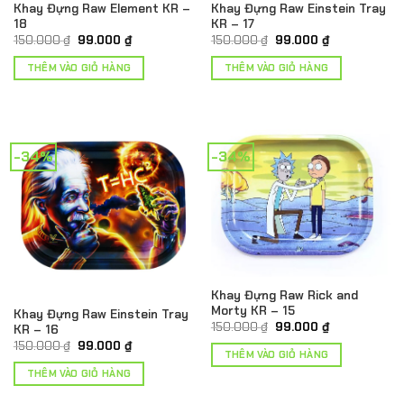
Khay Đựng Raw Element KR –
Khay Đựng Raw Einstein Tray
18
KR – 17
Giá
Giá
Giá
Giá
150.000
₫
99.000
₫
150.000
₫
99.000
₫
gốc
hiện
gốc
hiện
là:
tại
là:
tại
THÊM VÀO GIỎ HÀNG
THÊM VÀO GIỎ HÀNG
150.000 ₫.
là:
150.000 ₫.
là:
99.000 ₫.
99.000 ₫.
-34%
-34%
Khay Đựng Raw Rick and
Morty KR – 15
Khay Đựng Raw Einstein Tray
Giá
Giá
150.000
₫
99.000
₫
KR – 16
gốc
hiện
Giá
Giá
150.000
₫
99.000
₫
là:
tại
THÊM VÀO GIỎ HÀNG
gốc
hiện
150.000 ₫.
là:
là:
tại
99.000 ₫.
THÊM VÀO GIỎ HÀNG
150.000 ₫.
là:
99.000 ₫.