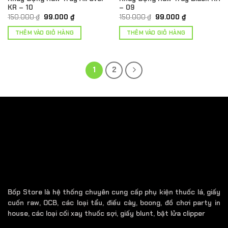
KR – 10
– 09
Giá
Giá
Giá
Giá
150.000
₫
99.000
₫
150.000
₫
99.000
₫
gốc
hiện
gốc
hiện
là:
tại
là:
tại
THÊM VÀO GIỎ HÀNG
THÊM VÀO GIỎ HÀNG
150.000 ₫.
là:
150.000 ₫.
là:
99.000 ₫.
99.000 ₫.
1
2
Bốp Store là hệ thống chuyên cung cấp phụ kiện thuốc lá, giấy
cuốn raw, OCB, các loại tẩu, điếu cày, boong, đồ chơi party in
house, các loại cối xay thuốc sợi, giấy blunt, bật lửa clipper