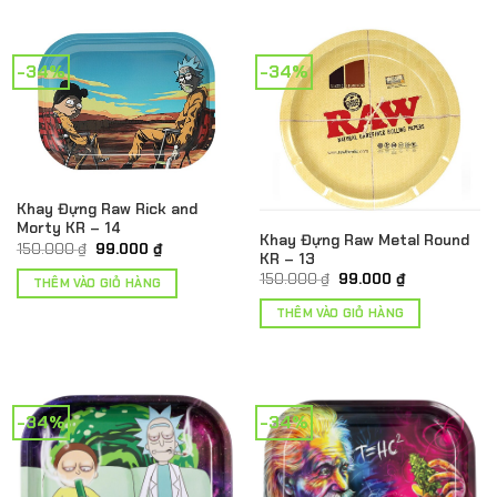
-34%
-34%
Khay Đựng Raw Rick and
Morty KR – 14
Khay Đựng Raw Metal Round
Giá
Giá
150.000
₫
99.000
₫
KR – 13
gốc
hiện
là:
tại
Giá
Giá
150.000
₫
99.000
₫
THÊM VÀO GIỎ HÀNG
150.000 ₫.
là:
gốc
hiện
99.000 ₫.
là:
tại
THÊM VÀO GIỎ HÀNG
150.000 ₫.
là:
99.000 ₫.
-34%
-34%