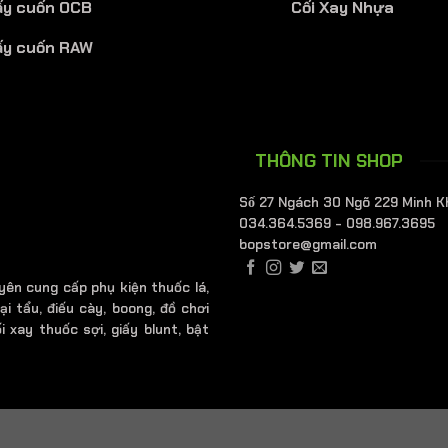
ấy cuốn OCB
Cối Xay Nhựa
ấy cuốn RAW
THÔNG TIN SHOP
Số 27 Ngách 30 Ngõ 229 Minh K
034.364.5369 - 098.967.3695
bopstore@gmail.com
yên cung cấp phụ kiện thuốc lá,
ại tẩu, điếu cày, boong, đồ chơi
i xay thuốc sợi, giấy blunt, bật