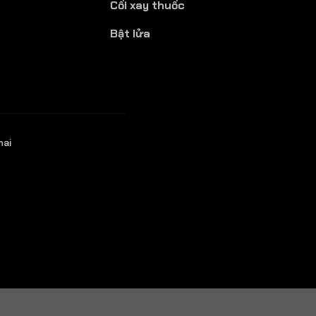
Cối xay thuốc
Bật lửa
hai