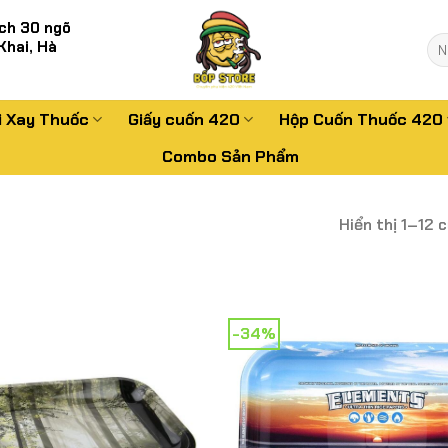
ch 30 ngõ
Tì
Khai, Hà
kiế
i Xay Thuốc
Giấy cuốn 420
Hộp Cuốn Thuốc 420
Combo Sản Phẩm
Hiển thị 1–12 
-34%