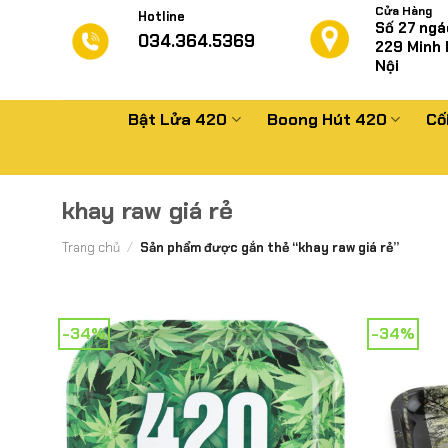
Chuyển
Cửa Hàng
Hotline
Số 27 ngá
đến
034.364.5369
229
Minh 
nội
Nội
dung
Bật Lửa 420
Boong Hút 420
Cố
khay raw giá rẻ
Trang chủ
/
Sản phẩm được gắn thẻ “khay raw giá rẻ”
-34%
-34%