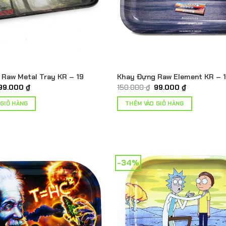
Raw Metal Tray KR – 19
Khay Đựng Raw Element KR – 
Giá
Giá
Giá
Giá
99.000
₫
150.000
₫
99.000
₫
gốc
hiện
gốc
hiện
là:
tại
là:
tại
 GIỎ HÀNG
THÊM VÀO GIỎ HÀNG
150.000 ₫.
là:
150.000 ₫.
là:
99.000 ₫.
99.000 ₫.
-34%