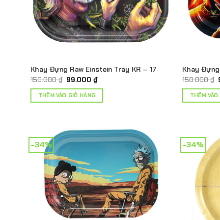
Khay Đựng Raw Einstein Tray KR – 17
Khay Đựng 
Giá
Giá
150.000
₫
99.000
₫
150.000
₫
gốc
hiện
là:
tại
THÊM VÀO GIỎ HÀNG
THÊM VÀO
150.000 ₫.
là:
99.000 ₫.
-34%
-34%