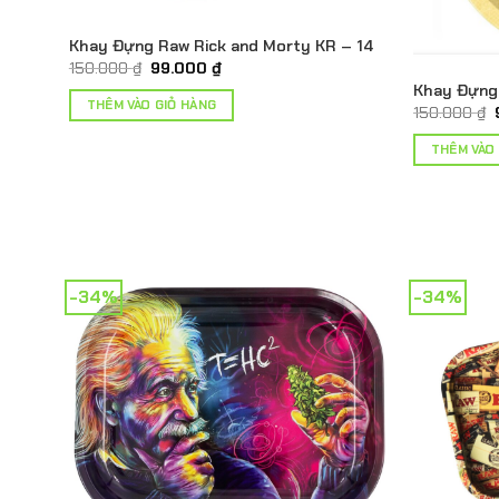
Khay Đựng Raw Rick and Morty KR – 14
Giá
Giá
150.000
₫
99.000
₫
gốc
hiện
Khay Đựng
là:
tại
THÊM VÀO GIỎ HÀNG
150.000
₫
150.000 ₫.
là:
99.000 ₫.
THÊM VÀO
-34%
-34%