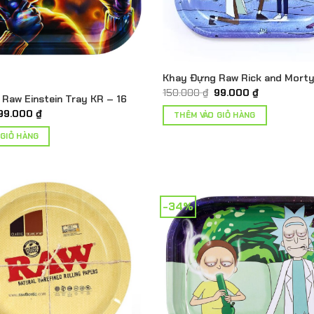
Khay Đựng Raw Rick and Morty
Giá
Giá
150.000
₫
99.000
₫
Raw Einstein Tray KR – 16
gốc
hiện
là:
tại
Giá
Giá
99.000
₫
THÊM VÀO GIỎ HÀNG
150.000 ₫.
là:
gốc
hiện
99.000 ₫.
là:
tại
 GIỎ HÀNG
150.000 ₫.
là:
99.000 ₫.
-34%