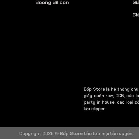
Boong Silicon
Gi
Gi
Bốp Store là hệ thống chu
giấy cuốn raw, OCB, các lo
party in house, các loại cố
lửa clipper
Copyright 2026 ©
Bốp Store
bảo lưu mọi bản quyền.