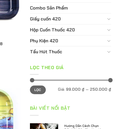
Combo Sản Phẩm
Giấy cuốn 420
Hộp Cuốn Thuốc 420
Phụ Kiện 420
18
Tẩu Hút Thuốc
LỌC THEO GIÁ
Giá
Giá
Giá:
99.000 ₫
—
250.000 ₫
LỌC
tối
tối
thiểu
đa
BÀI VIẾT NỔI BẬT
Hướng Dẫn Cách Chọn