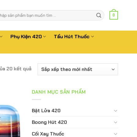
m
0
m:
Phụ Kiện 420
Tẩu Hút Thuốc
của 20 kết quả
DANH MỤC SẢN PHẨM
Bật Lửa 420
Boong Hút 420
Cối Xay Thuốc