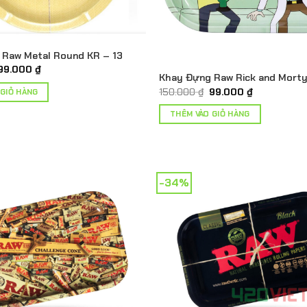
 Raw Metal Round KR – 13
Giá
Giá
99.000
₫
Khay Đựng Raw Rick and Morty
gốc
hiện
là:
tại
Giá
Giá
150.000
₫
99.000
₫
 GIỎ HÀNG
150.000 ₫.
là:
gốc
hiện
99.000 ₫.
là:
tại
THÊM VÀO GIỎ HÀNG
150.000 ₫.
là:
99.000 ₫.
-34%