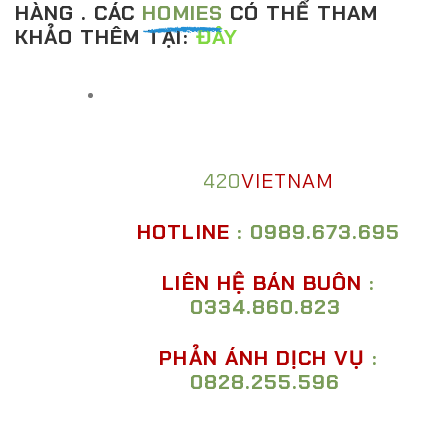
HÀNG . CÁC
HOMIES
CÓ THỂ THAM
KHẢO THÊM TẠI:
ĐÂY
420
VIETNAM
HOTLINE
: 0989.673.695
LIÊN HỆ BÁN BUÔN
:
0334.860.823
PHẢN ÁNH DỊCH VỤ
:
0828.255.596