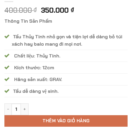
Giá
Giá
400.000
350.000
₫
₫
gốc
hiện
Thông Tin Sản Phẩm
là:
tại
400.000 ₫.
là:
Tẩu Thủy Tinh nhỏ gọn và tiện lợi dễ dàng bỏ túi
350.000 ₫.
xách hay balo mang đi mọi nơi.
Chất liệu: Thủy Tinh.
Kích thước: 12cm
Hãng sản xuất: GRAV.
Tẩu dễ dàng vệ sinh.
Tẩu Hút Thuỷ Tinh GRAV Hammer Bubbler TH - 18 số lượng
THÊM VÀO GIỎ HÀNG