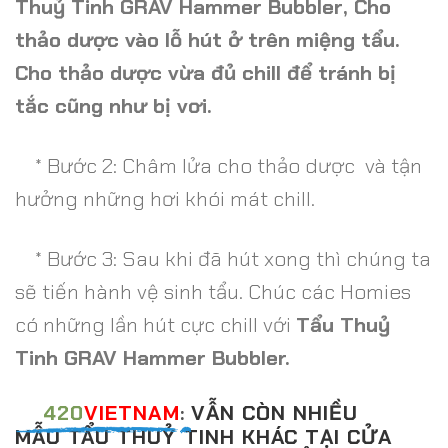
Thuỷ Tinh GRAV Hammer Bubbler
, Cho
thảo dược vào lỗ hút ở trên miệng tẩu.
Cho thảo dược vừa đủ chill để tránh bị
tắc cũng như bị vơi.
* Bước 2: Châm lửa cho thảo dược và tận
hưởng những hơi khói mát chill.
* Bước 3: Sau khi đã hút xong thì chúng ta
sẽ tiến hành vệ sinh tẩu. Chúc các Homies
có những lần hút cực chill với
Tẩu Thuỷ
Tinh GRAV Hammer Bubbler
.
420
VIETNAM
VẪN CÒN NHIỀU
:
MẪU TẨU THUỶ TINH KHÁC TẠI CỬA