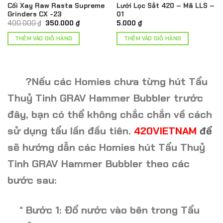
Cối Xay Raw Rasta Supreme
Lưới Lọc Sắt 420 – Mã LLS –
Grinders CX -23
01
Giá
Giá
400.000
₫
350.000
₫
5.000
₫
gốc
hiện
là:
tại
THÊM VÀO GIỎ HÀNG
THÊM VÀO GIỎ HÀNG
400.000 ₫.
là:
350.000 ₫.
?
Nếu các Homies chưa từng hút
Tẩu
Thuỷ Tinh GRAV Hammer Bubbler
trước
đây, bạn có thể không chắc chắn về cách
sử dụng tẩu lần đầu tiên.
420VIETNAM
để
sẽ hướng dẫn các Homies hút
Tẩu Thuỷ
Tinh GRAV Hammer Bubbler
theo các
bước sau:
* Bước 1: Đổ nước vào bên trong
Tẩu