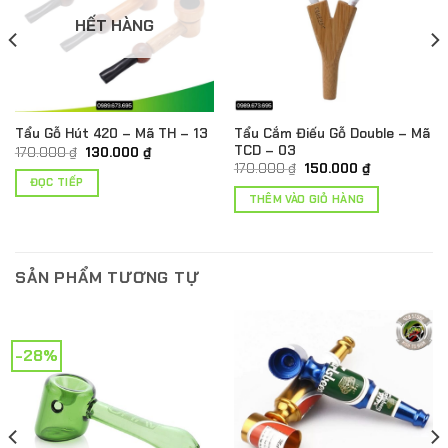
HẾT HÀNG
Tẩu Cắm Điếu Gỗ Double – Mã
Tẩu Gỗ Hút 420 – Mã TH – 13
TCD – 03
Giá
Giá
170.000
₫
130.000
₫
gốc
hiện
Giá
Giá
170.000
₫
150.000
₫
là:
tại
gốc
hiện
ĐỌC TIẾP
170.000 ₫.
là:
là:
tại
THÊM VÀO GIỎ HÀNG
130.000 ₫.
170.000 ₫.
là:
150.000 ₫.
SẢN PHẨM TƯƠNG TỰ
-28%