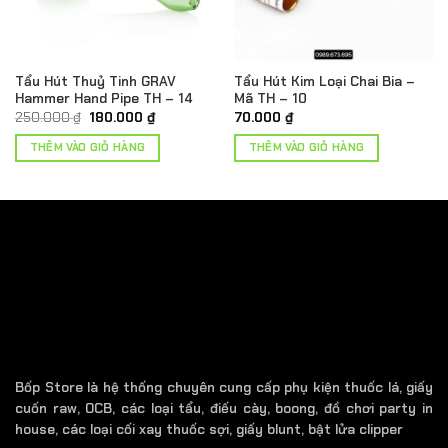
Tẩu Hút Thuỷ Tinh GRAV
Tẩu Hút Kim Loại Chai Bia –
Hammer Hand Pipe TH – 14
Mã TH – 10
Giá
Giá
250.000
₫
180.000
₫
70.000
₫
gốc
hiện
là:
tại
THÊM VÀO GIỎ HÀNG
THÊM VÀO GIỎ HÀNG
250.000 ₫.
là:
180.000 ₫.
Bốp Store là hệ thống chuyên cung cấp phụ kiện thuốc lá, giấy
cuốn raw, OCB, các loại tẩu, điếu cày, boong, đồ chơi party in
house, các loại cối xay thuốc sợi, giấy blunt, bật lửa clipper