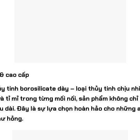
 & cao cấp
y tinh borosilicate dày
– loại thủy tinh chịu nh
 và tỉ mỉ trong từng mối nối, sản phẩm không ch
âu dài. Đây là sự lựa chọn hoàn hảo cho những
hư hỏng.