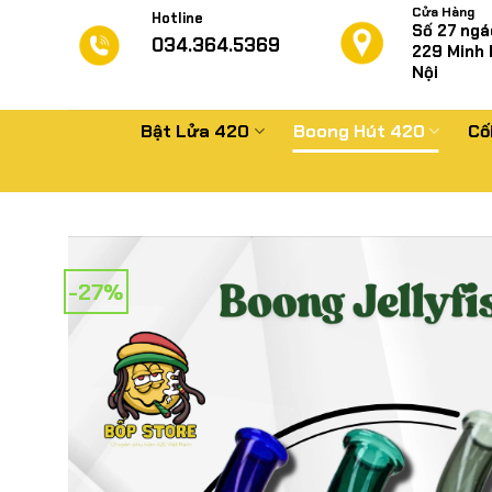
Chuyển
Cửa Hàng
Hotline
Số 27 ngá
đến
034.364.5369
229
Minh 
nội
Nội
dung
Bật Lửa 420
Boong Hút 420
Cố
-27%