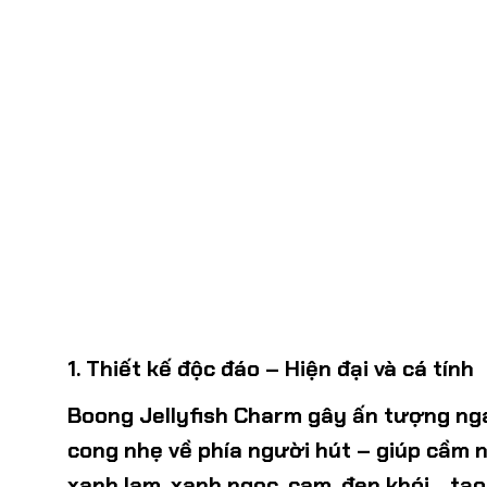
1. Thiết kế độc đáo – Hiện đại và cá tính
Boong Jellyfish Charm gây ấn tượng ngay
cong nhẹ về phía người hút – giúp cầm n
xanh lam, xanh ngọc, cam, đen khói… tạo