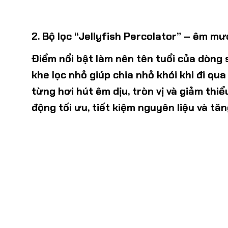
2. Bộ lọc “Jellyfish Percolator” – êm m
Điểm nổi bật làm nên tên tuổi của dòng
khe lọc nhỏ giúp chia nhỏ khói khi đi q
từng hơi hút êm dịu, tròn vị và giảm thi
động tối ưu, tiết kiệm nguyên liệu và tăn