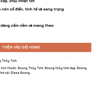
 cấp, chịu nhiệt tốt
 nón cổ điển, tinh tế và sang trọng
ễ dàng cầm nắm và mang theo
harm Glock số lượng
THÊM VÀO GIỎ HÀNG
 Thủy Tinh
 hút thuốc
,
Boong Thủy Tinh
,
Boong thủy tinh đẹp
,
Boong
hà nội
,
Glass Boong