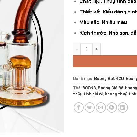
Chất liệu: Thủy tinh cao
Thiết kế: Kiểu dáng hình
Màu sắc: Nhiều màu
Kích thước: Nhỏ gọn, d
Boong Thủy Tinh Jellyfish C
Danh mục:
Boong Hút 420
,
Boong
Thẻ:
BOONG
,
Boong Giá Rẻ
,
boong
thủy tinh giá rẻ
,
boong thuỷ tinh 