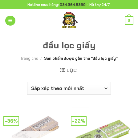
Chuyển
Hotline mua hàng:
034.364.5369
- Hỗ trợ 24/7.
đến
nội
0
dung
đầu lọc giấy
Trang chủ
/
Sản phẩm được gắn thẻ “đầu lọc giấy”
LỌC
-36%
-22%