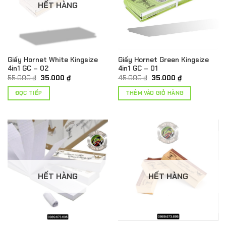
HẾT HÀNG
Giấy Hornet White Kingsize
Giấy Hornet Green Kingsize
4in1 GC – 02
4in1 GC – 01
Giá
Giá
Giá
Giá
55.000
₫
35.000
₫
45.000
₫
35.000
₫
gốc
hiện
gốc
hiện
là:
tại
là:
tại
ĐỌC TIẾP
THÊM VÀO GIỎ HÀNG
55.000 ₫.
là:
45.000 ₫.
là:
35.000 ₫.
35.000 ₫.
HẾT HÀNG
HẾT HÀNG