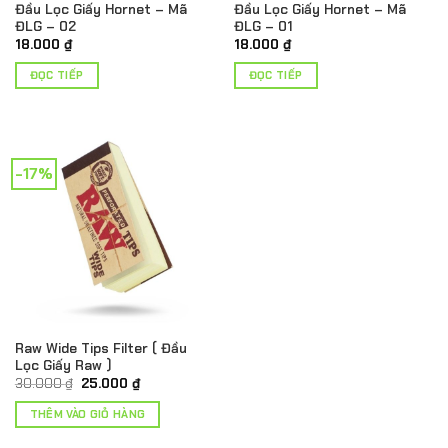
Đầu Lọc Giấy Hornet – Mã
Đầu Lọc Giấy Hornet – Mã
ĐLG – 02
ĐLG – 01
18.000
₫
18.000
₫
ĐỌC TIẾP
ĐỌC TIẾP
-17%
Raw Wide Tips Filter ( Đầu
Lọc Giấy Raw )
Giá
Giá
30.000
₫
25.000
₫
gốc
hiện
là:
tại
THÊM VÀO GIỎ HÀNG
30.000 ₫.
là:
25.000 ₫.