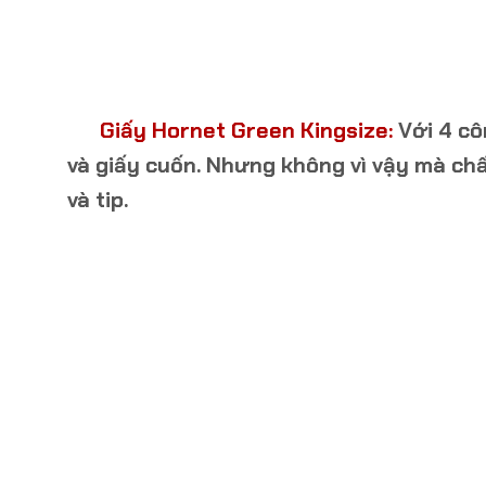
Giấy Hornet Green Kingsize:
Với 4 cô
và giấy cuốn. Nhưng không vì vậy mà chấ
và tip.