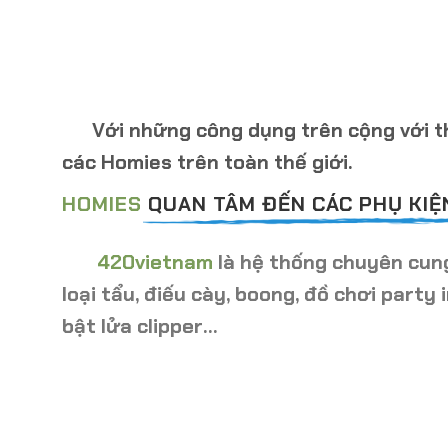
Với những công dụng trên cộng với thư
các Homies trên toàn thế giới.
HOMIES
QUAN TÂM ĐẾN CÁC PHỤ KIỆN
420vietnam
là hệ thống chuyên cung 
loại tẩu, điếu cày, boong, đồ chơi party i
bật lửa clipper…