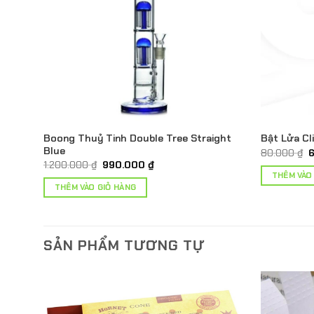
Boong Thuỷ Tinh Double Tree Straight
21
Bật Lửa Cl
Blue
G
80.000
₫
g
Giá
Giá
1.200.000
₫
990.000
₫
l
gốc
hiện
THÊM VÀO
8
là:
tại
THÊM VÀO GIỎ HÀNG
1.200.000 ₫.
là:
990.000 ₫.
SẢN PHẨM TƯƠNG TỰ