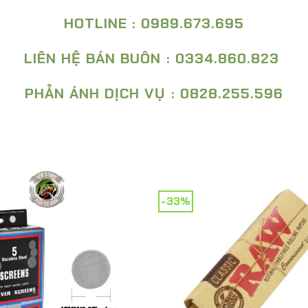
HOTLINE : 0989.673.695
LIÊN HỆ BÁN BUÔN : 0334.860.823
PHẢN ÁNH DỊCH VỤ : 0828.255.596
-33%