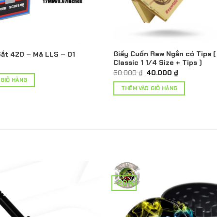
Giấy Cuốn Raw Ngắn có Tips 
Sắt 420 – Mã LLS – 01
Classic 1 1/4 Size + Tips )
Giá
Giá
60.000
₫
40.000
₫
gốc
hiện
 GIỎ HÀNG
là:
tại
THÊM VÀO GIỎ HÀNG
60.000 ₫.
là:
40.000 ₫.
-20%