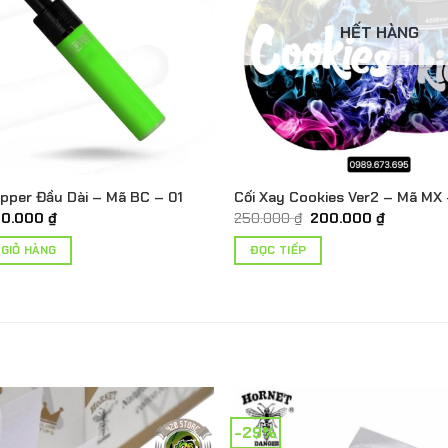
HẾT HÀNG
ipper Đầu Dài – Mã BC – 01
Cối Xay Cookies Ver2 – Mã MX 
iá
Giá
Giá
Giá
60.000
₫
250.000
₫
200.000
₫
ốc
hiện
gốc
hiện
à:
tại
là:
tại
 GIỎ HÀNG
ĐỌC TIẾP
0.000 ₫.
là:
250.000 ₫.
là:
60.000 ₫.
200.000 
-29%