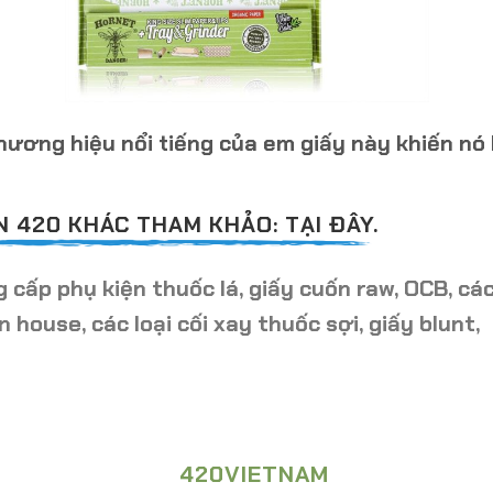
ơng hiệu nổi tiếng của em giấy này khiến nó l
 420 KHÁC THAM KHẢO: TẠI ĐÂY.
cấp phụ kiện thuốc lá, giấy cuốn raw, OCB, cá
n house, các loại cối xay thuốc sợi, giấy blunt,
420VIETNAM