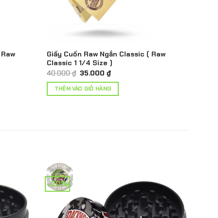
( Raw
Giấy Cuốn Raw Ngắn Classic ( Raw
Classic 1 1/4 Size )
Giá
Giá
40.000
₫
35.000
₫
gốc
hiện
là:
tại
THÊM VÀO GIỎ HÀNG
40.000 ₫.
là:
35.000 ₫.
-20%