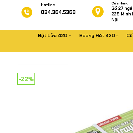
Chuyển
Cửa Hàng
Hotline
Số 27 ngá
đến
034.364.5369
229
Minh 
nội
Nội
dung
Bật Lửa 420
Boong Hút 420
Cố
-22%