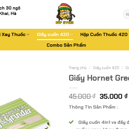
ch 30 ngõ
Tì
Khai, Hà
kiế
i Xay Thuốc
Giấy cuốn 420
Hộp Cuốn Thuốc 420
Combo Sản Phẩm
Trang chủ
/
Giấy cuốn 420
/
G
Giấy Hornet Gre
Giá
45.000
35.000
₫
₫
gốc
Thông Tin Sản Phẩm :
là:
45.000 ₫
Giấy cuốn 4in1 vs đầy đ