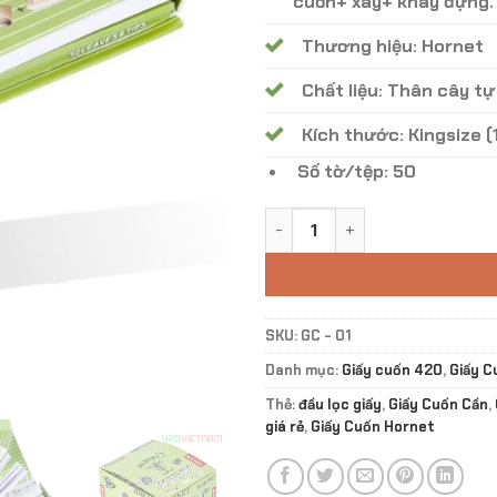
cuốn+ xay+ khay đựng.
Thương hiệu: Hornet
Chất liệu: Thân cây tự
Kích thước: Kingsize 
Số tờ/tệp: 50
Giấy Hornet Green Kingsize 4
SKU:
GC - 01
Danh mục:
Giấy cuốn 420
,
Giấy C
Thẻ:
đầu lọc giấy
,
Giấy Cuốn Cần
,
giá rẻ
,
Giấy Cuốn Hornet