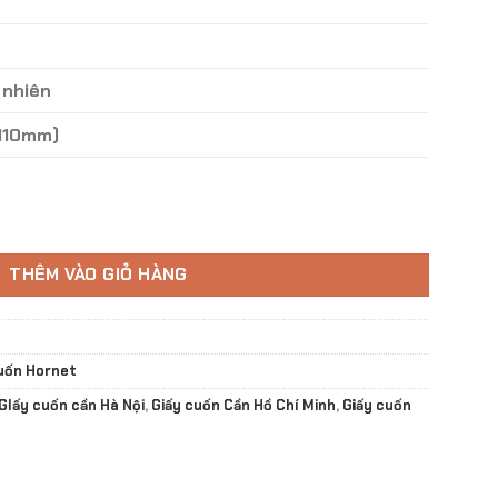
 nhiên
(110mm)
in1 GC - 01 số lượng
THÊM VÀO GIỎ HÀNG
uốn Hornet
GIấy cuốn cần Hà Nội
,
Giấy cuốn Cần Hồ Chí Minh
,
Giấy cuốn