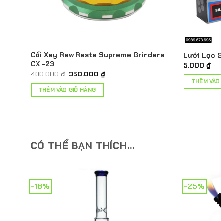
Cối Xay Raw Rasta Supreme Grinders
X -22
Lưới Lọc 
CX -23
5.000
₫
Giá
Giá
400.000
₫
350.000
₫
gốc
hiện
THÊM VÀO
là:
tại
THÊM VÀO GIỎ HÀNG
400.000 ₫.
là:
350.000 ₫.
CÓ THỂ BẠN THÍCH…
-18%
-25%