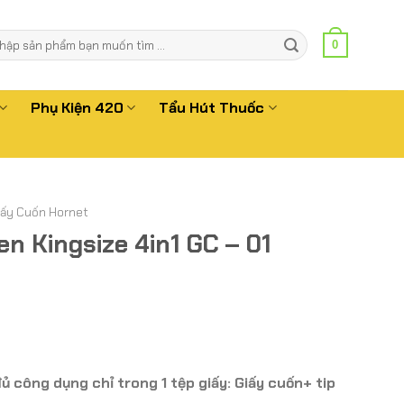
m
0
m:
Phụ Kiện 420
Tẩu Hút Thuốc
iấy Cuốn Hornet
en Kingsize 4in1 GC – 01
Giá
hiện
tại
.
là:
ủ công dụng chỉ trong 1 tệp giấy: Giấy cuốn+ tip
35.000 ₫.