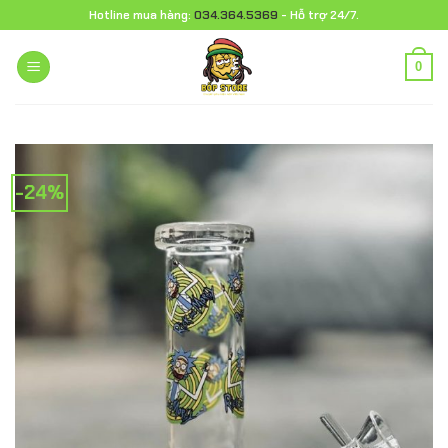
Chuyển
Hotline mua hàng:
034.364.5369
- Hỗ trợ 24/7.
đến
nội
0
dung
-24%