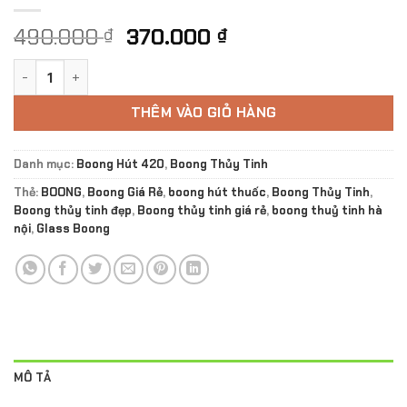
Giá
Giá
490.000
370.000
₫
₫
gốc
hiện
Boong Thủy Tinh Rick And Morty Ver.1 số lượng
là:
tại
490.000 ₫.
là:
THÊM VÀO GIỎ HÀNG
370.000 ₫.
Danh mục:
Boong Hút 420
,
Boong Thủy Tinh
Thẻ:
BOONG
,
Boong Giá Rẻ
,
boong hút thuốc
,
Boong Thủy Tinh
,
Boong thủy tinh đẹp
,
Boong thủy tinh giá rẻ
,
boong thuỷ tinh hà
nội
,
Glass Boong
MÔ TẢ