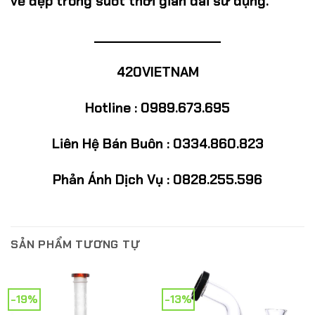
vẻ đẹp trong suốt thời gian dài sử dụng.
____________________
420VIETNAM
Hotline : 0989.673.695
Liên Hệ Bán Buôn : 0334.860.823
Phản Ánh Dịch Vụ : 0828.255.596
SẢN PHẨM TƯƠNG TỰ
-19%
-13%