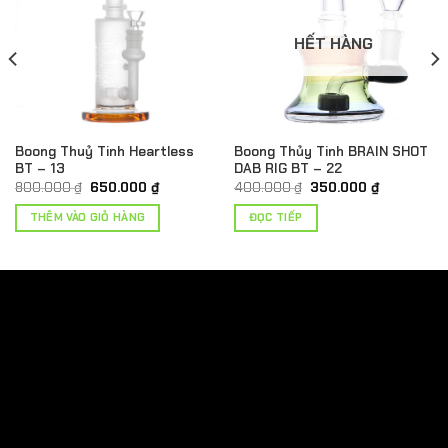
HẾT HÀNG
Boong Thuỷ Tinh Heartless
Boong Thủy Tinh BRAIN SHOT
BT – 13
DAB RIG BT – 22
Giá
Giá
Giá
Giá
800.000
₫
650.000
₫
400.000
₫
350.000
₫
gốc
hiện
gốc
hiện
là:
tại
là:
tại
THÊM VÀO GIỎ HÀNG
ĐỌC TIẾP
800.000 ₫.
là:
400.000 ₫.
là:
.
650.000 ₫.
350.000 ₫