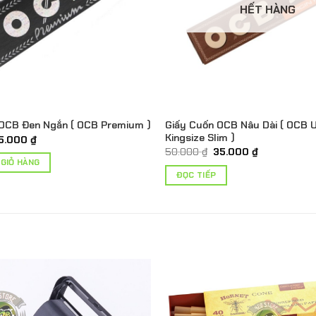
HẾT HÀNG
Giấy Cuốn OCB Nâu Dài ( OCB 
 OCB Đen Ngắn ( OCB Premium )
Kingsize Slim )
iá
Giá
5.000
₫
ốc
hiện
Giá
Giá
50.000
₫
35.000
₫
à:
tại
gốc
hiện
 GIỎ HÀNG
0.000 ₫.
là:
là:
tại
ĐỌC TIẾP
15.000 ₫.
50.000 ₫.
là:
35.000 ₫.