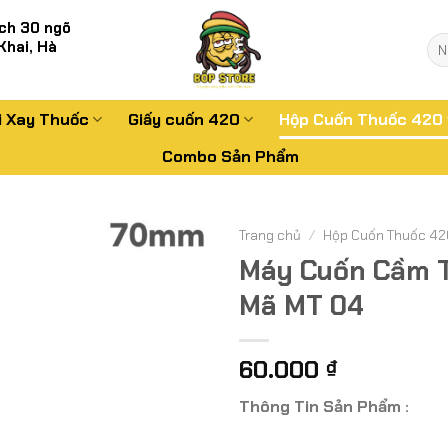
ch 30 ngõ
Tì
Khai, Hà
kiế
i Xay Thuốc
Giấy cuốn 420
Hộp Cuốn Thuốc 420
Combo Sản Phẩm
Trang chủ
/
Hộp Cuốn Thuốc 42
Máy Cuốn Cầm T
Mã MT 04
60.000
₫
Thông Tin Sản Phẩm :