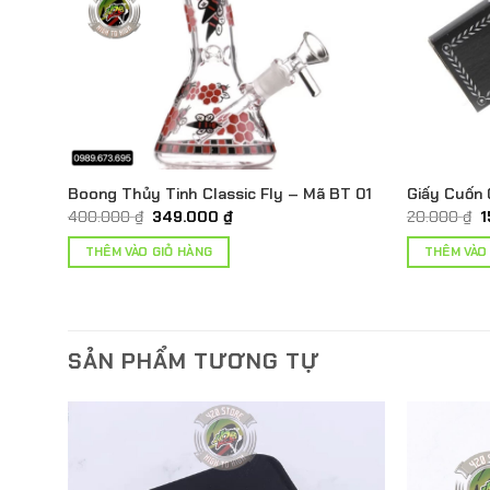
Boong Thủy Tinh Classic Fly – Mã BT 01
Giấy Cuốn
Giá
Giá
G
400.000
₫
349.000
₫
20.000
₫
1
gốc
hiện
g
là:
tại
l
THÊM VÀO GIỎ HÀNG
THÊM VÀO
400.000 ₫.
là:
2
349.000 ₫.
SẢN PHẨM TƯƠNG TỰ