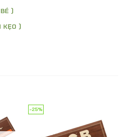
 BÉ )
H KẸO )
-25%