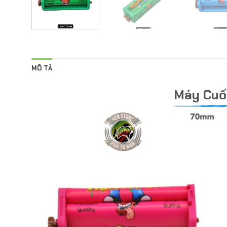
MÔ TẢ
Máy Cuố