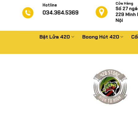
Chuyển
Cửa Hàng
Hotline
Số 27 ngá
đến
034.364.5369
229
Minh 
nội
Nội
dung
Bật Lửa 420
Boong Hút 420
Cố