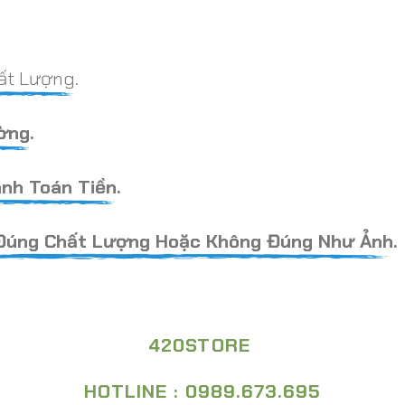
ất Lượng.
ờng.
nh Toán Tiền.
Đúng Chất Lượng Hoặc Không Đúng Như Ảnh.
420STORE
HOTLINE : 0989.673.695