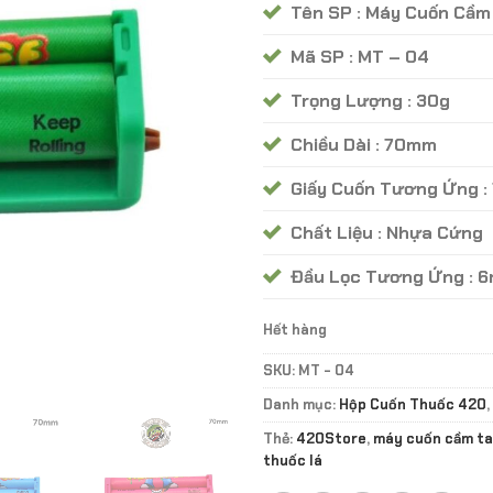
Tên SP : Máy Cuốn Cầ
Mã SP : MT – 04
Trọng Lượng : 30g
Chiều Dài : 70mm
Giấy Cuốn Tương Ứng 
Chất Liệu : Nhựa Cứng
Đầu Lọc Tương Ứng : 
Hết hàng
SKU:
MT - 04
Danh mục:
Hộp Cuốn Thuốc 420
,
Thẻ:
420Store
,
máy cuốn cầm t
thuốc lá