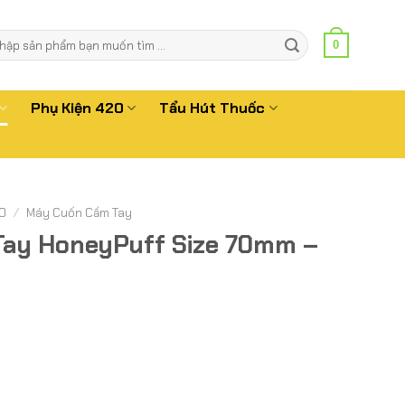
m
0
m:
Phụ Kiện 420
Tẩu Hút Thuốc
0
/
Máy Cuốn Cầm Tay
ay HoneyPuff Size 70mm –