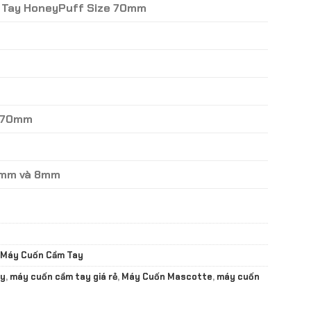
m Tay HoneyPuff Size 70mm
: 70mm
6mm và 8mm
Máy Cuốn Cầm Tay
ay
,
máy cuốn cầm tay giá rẻ
,
Máy Cuốn Mascotte
,
máy cuốn