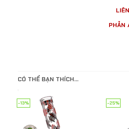
LIÊ
PHẢN 
CÓ THỂ BẠN THÍCH…
-13%
-25%