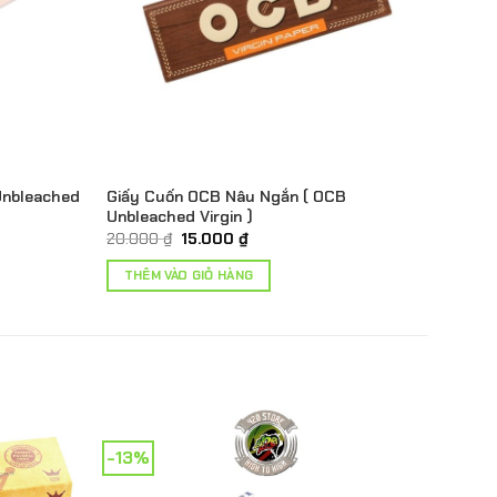
Unbleached
Giấy Cuốn OCB Nâu Ngắn ( OCB
Unbleached Virgin )
Giá
Giá
20.000
₫
15.000
₫
gốc
hiện
là:
tại
THÊM VÀO GIỎ HÀNG
20.000 ₫.
là:
15.000 ₫.
-13%