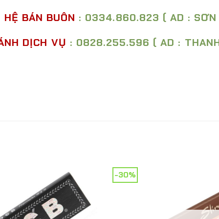
N HỆ BÁN BUÔN
: 0334.860.823 ( AD : SƠN
ÁNH DỊCH VỤ
: 0828.255.596 ( AD : THAN
-30%