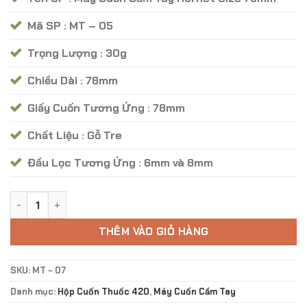
Mã SP : MT – 05
Trọng Lượng : 30g
Chiều Dài : 78mm
Giấy Cuốn Tương Ứng : 78mm
Chất Liệu : Gỗ Tre
Đầu Lọc Tương Ứng : 6mm và 8mm
Máy Cuốn Cầm Tay Hornet Size 78mm - Mã MT 07 số lượng
THÊM VÀO GIỎ HÀNG
SKU:
MT - 07
Danh mục:
Hộp Cuốn Thuốc 420
,
Máy Cuốn Cầm Tay