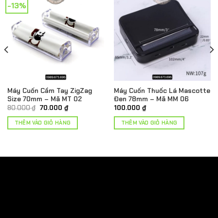
-13%
Máy Cuốn Cầm Tay ZigZag
Máy Cuốn Thuốc Lá Mascotte
Size 70mm – Mã MT 02
Đen 78mm – Mã MM 06
Giá
Giá
80.000
₫
70.000
₫
100.000
₫
gốc
hiện
là:
tại
THÊM VÀO GIỎ HÀNG
THÊM VÀO GIỎ HÀNG
₫.
80.000 ₫.
là:
70.000 ₫.