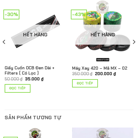
-30%
-43%
HẾT HÀNG
HẾT HÀNG
Giấy Cuốn OCB Đen Dài +
Máy Xay 420 – Mã MX – 02
Filters ( Có Lọc )
Giá
Giá
350.000
₫
200.000
₫
gốc
hiện
Giá
Giá
50.000
₫
35.000
₫
là:
tại
gốc
hiện
ĐỌC TIẾP
350.000 ₫.
là:
là:
tại
ĐỌC TIẾP
200.000 ₫.
50.000 ₫.
là:
35.000 ₫.
SẢN PHẨM TƯƠNG TỰ