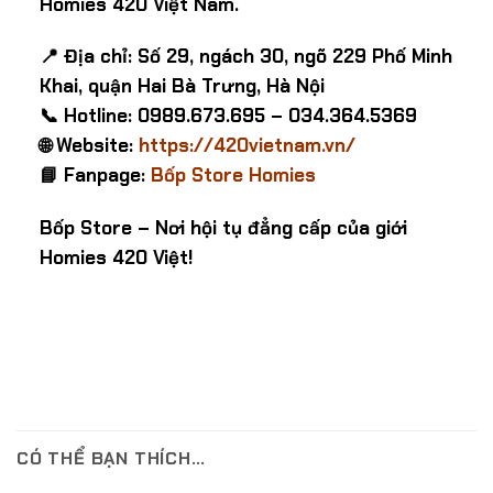
Homies 420 Việt Nam.
📍 Địa chỉ: Số 29, ngách 30, ngõ 229 Phố Minh
Khai, quận Hai Bà Trưng, Hà Nội
📞 Hotline: 0989.673.695 – 034.364.5369
🌐 Website:
https://420vietnam.vn/
📘 Fanpage:
Bốp Store Homies
Bốp Store – Nơi hội tụ đẳng cấp của giới
Homies 420 Việt!
CÓ THỂ BẠN THÍCH…