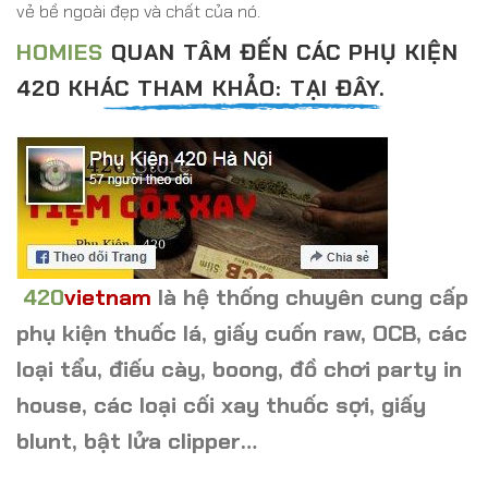
vẻ bề ngoài đẹp và chất của nó.
HOMIES
QUAN TÂM ĐẾN CÁC PHỤ KIỆN
420 KHÁC THAM KHẢO: TẠI ĐÂY.
420
vietnam
là hệ thống chuyên cung cấp
phụ kiện thuốc lá, giấy cuốn raw, OCB, các
loại tẩu, điếu cày, boong, đồ chơi party in
house, các loại cối xay thuốc sợi, giấy
blunt, bật lửa clipper…