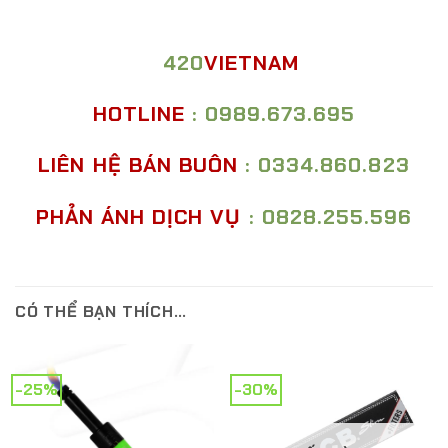
420
VIETNAM
HOTLINE
: 0989.673.695
LIÊN HỆ BÁN BUÔN
: 0334.860.823
PHẢN ÁNH DỊCH VỤ
: 0828.255.596
CÓ THỂ BẠN THÍCH…
-25%
-30%