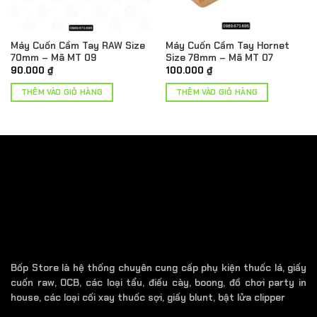
Máy Cuốn Cầm Tay RAW Size
Máy Cuốn Cầm Tay Hornet
70mm – Mã MT 09
Size 78mm – Mã MT 07
90.000
₫
100.000
₫
THÊM VÀO GIỎ HÀNG
THÊM VÀO GIỎ HÀNG
Bốp Store là hệ thống chuyên cung cấp phụ kiện thuốc lá, giấy
cuốn raw, OCB, các loại tẩu, điếu cày, boong, đồ chơi party in
house, các loại cối xay thuốc sợi, giấy blunt, bật lửa clipper