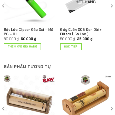
HẾT HÀNG
Bật Lửa Clipper Đầu Dài – Mã
Giấy Cuốn OCB Đen Dài +
BC – 01
Filters ( Có Lọc )
Giá
Giá
Giá
Giá
80.000
₫
60.000
₫
50.000
₫
35.000
₫
gốc
hiện
gốc
hiện
là:
tại
là:
tại
THÊM VÀO GIỎ HÀNG
ĐỌC TIẾP
80.000 ₫.
là:
50.000 ₫.
là:
60.000 ₫.
35.000 ₫.
SẢN PHẨM TƯƠNG TỰ