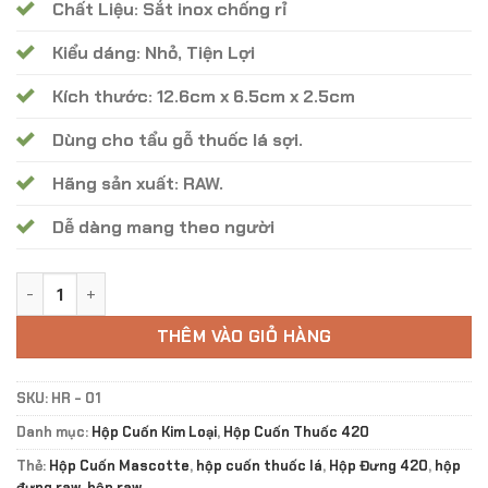
Chất Liệu: Sắt inox chống rỉ
Kiểu dáng: Nhỏ, Tiện Lợi
Kích thước: 12.6cm x 6.5cm x 2.5cm
Dùng cho tẩu gỗ thuốc lá sợi.
Hãng sản xuất: RAW.
Dễ dàng mang theo người
Hộp Đựng Raw HR - 01 số lượng
THÊM VÀO GIỎ HÀNG
SKU:
HR - 01
Danh mục:
Hộp Cuốn Kim Loại
,
Hộp Cuốn Thuốc 420
Thẻ:
Hộp Cuốn Mascotte
,
hộp cuốn thuốc lá
,
Hộp Đưng 420
,
hộp
đựng raw
,
hộp raw