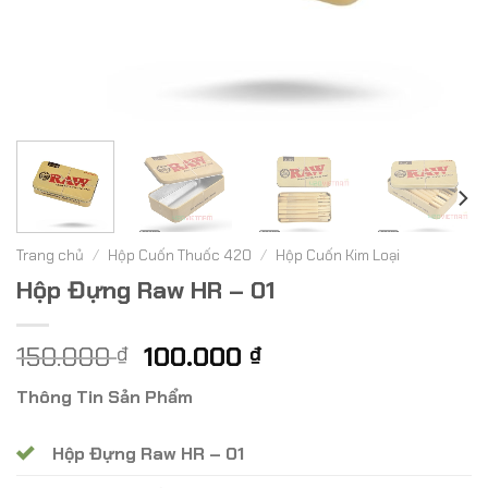
Trang chủ
/
Hộp Cuốn Thuốc 420
/
Hộp Cuốn Kim Loại
Hộp Đựng Raw HR – 01
Giá
Giá
150.000
100.000
₫
₫
gốc
hiện
Thông Tin Sản Phẩm
là:
tại
150.000 ₫.
là:
Hộp Đựng Raw HR – 01
100.000 ₫.