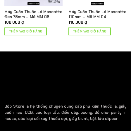
Máy Cuốn Thuốc Lá Mascotte
Máy Cuốn Thuốc Lá Mascotte
Đen 78mm – Mã MM 06
110mm – Mã MM 04
100.000
₫
110.000
₫
THÊM VÀO GIỎ HÀNG
THÊM VÀO GIỎ HÀNG
Bốp Store là hệ thống chuyên cung cấp phụ kiện thuốc lá, giấy
cuốn raw, OCB, các loại tẩu, điếu cày, boong, đồ chơi party in
house, các loại cối xay thuốc sợi, giấy blunt, bật lửa clipper