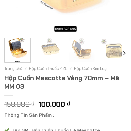
Trang chủ
/
Hộp Cuốn Thuốc 420
/
Hộp Cuốn Kim Loại
Hộp Cuốn Mascotte Vàng 70mm – Mã
MM 03
Giá
Giá
150.000
100.000
₫
₫
gốc
hiện
Thông Tin Sản Phẩm :
là:
tại
150.000 ₫.
là:
Tên SP : Hộp Cuốn Thuốc Lá Mascotte