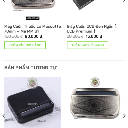
Máy Cuốn Thuốc Lá Mascotte
Giấy Cuốn OCB Đen Ngắn (
70mm – Mã MM 01
OCB Premium )
Giá
Giá
Giá
Giá
100.000
₫
80.000
₫
20.000
₫
15.000
₫
gốc
hiện
gốc
hiện
là:
tại
là:
tại
THÊM VÀO GIỎ HÀNG
THÊM VÀO GIỎ HÀNG
100.000 ₫.
là:
20.000 ₫.
là:
80.000 ₫.
15.000 ₫.
SẢN PHẨM TƯƠNG TỰ