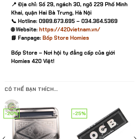
📍 Địa chỉ: Số 29, ngách 30, ngõ 229 Phố Minh
Khai, quận Hai Bà Trưng, Hà Nội
📞 Hotline: 0989.673.695 – 034.364.5369
🌐 Website:
https://420vietnam.vn/
📘 Fanpage:
Bốp Store Homies
Bốp Store – Nơi hội tụ đẳng cấp của giới
Homies 420 Việt!
CÓ THỂ BẠN THÍCH…
-20%
-25%