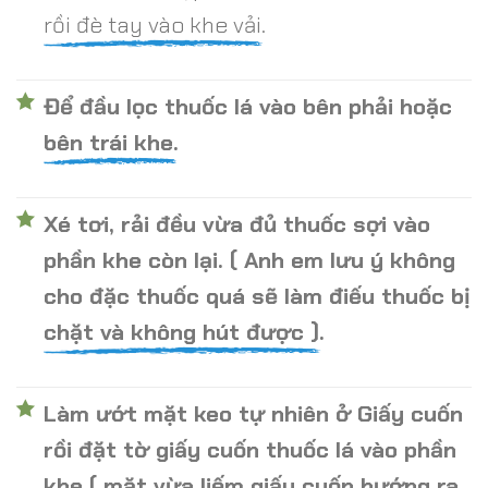
rồi đè tay vào khe vải.
Để đầu lọc thuốc lá vào bên phải hoặc
bên trái khe.
Xé tơi, rải đều vừa đủ thuốc sợi vào
phần khe còn lại. ( Anh em lưu ý không
cho đặc thuốc quá sẽ làm điếu thuốc bị
chặt và không hút được ).
Làm ướt mặt keo tự nhiên ở Giấy cuốn
rồi đặt tờ giấy cuốn thuốc lá vào phần
khe ( mặt vừa liếm giấy cuốn hướng ra