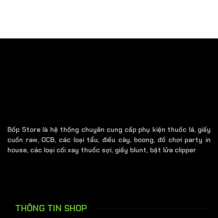
là:
tại
250.000 ₫.
là:
220.000 ₫.
Bốp Store là hệ thống chuyên cung cấp phụ kiện thuốc lá, giấy
cuốn raw, OCB, các loại tẩu, điếu cày, boong, đồ chơi party in
house, các loại cối xay thuốc sợi, giấy blunt, bật lửa clipper
THÔNG TIN SHOP