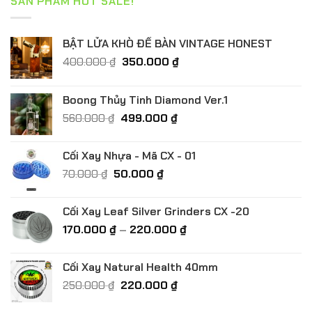
SẢN PHẨM HOT SALE!
BẬT LỬA KHÒ ĐỂ BÀN VINTAGE HONEST
Giá
Giá
400.000
₫
350.000
₫
gốc
hiện
là:
tại
Boong Thủy Tinh Diamond Ver.1
400.000 ₫.
là:
Giá
Giá
560.000
₫
499.000
₫
350.000 ₫.
gốc
hiện
là:
tại
Cối Xay Nhựa - Mã CX - 01
560.000 ₫.
là:
Giá
Giá
70.000
₫
50.000
₫
499.000 ₫.
gốc
hiện
là:
tại
Cối Xay Leaf Silver Grinders CX -20
70.000 ₫.
là:
Khoảng
170.000
₫
–
220.000
₫
50.000 ₫.
giá:
từ
Cối Xay Natural Health 40mm
170.000 ₫
Giá
Giá
250.000
₫
220.000
₫
đến
gốc
hiện
220.000 ₫