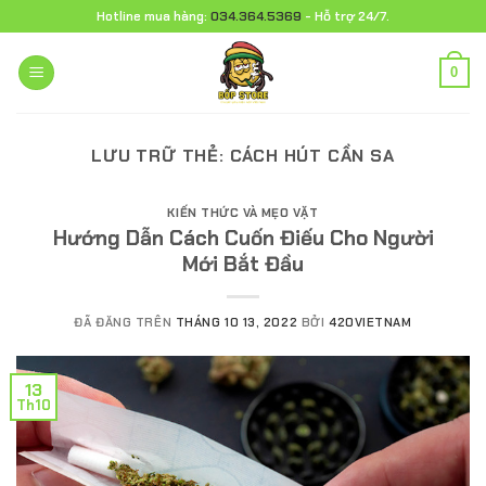
Chuyển
Hotline mua hàng:
034.364.5369
- Hỗ trợ 24/7.
đến
nội
0
dung
LƯU TRỮ THẺ:
CÁCH HÚT CẦN SA
KIẾN THỨC VÀ MẸO VẶT
Hướng Dẫn Cách Cuốn Điếu Cho Người
Mới Bắt Đầu
ĐÃ ĐĂNG TRÊN
THÁNG 10 13, 2022
BỞI
420VIETNAM
13
Th10