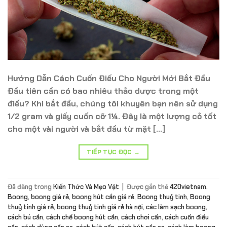
Hướng Dẫn Cách Cuốn Điếu Cho Người Mới Bắt Đầu
Đầu tiên cần có bao nhiêu thảo dược trong một
điếu? Khi bắt đầu, chúng tôi khuyên bạn nên sử dụng
1/2 gram và giấy cuốn cỡ 1¼. Đây là một lượng cỏ tốt
cho một vài người và bắt đầu từ mặt […]
TIẾP TỤC ĐỌC
→
Đã đăng trong
Kiến Thức Và Mẹo Vặt
|
Được gắn thẻ
420vietnam
,
Boong
,
boong giá rẻ
,
boong hút cần giá rẻ
,
Boong thuỷ tinh
,
Boong
thuỷ tinh giá rẻ
,
boong thuỷ tinh giá rẻ hà nội
,
các làm sạch boong
,
cách bú cần
,
cách chế boong hút cần
,
cách chơi cần
,
cách cuốn điếu