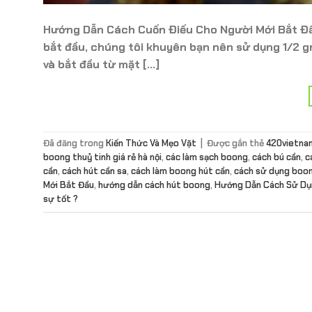
Hướng Dẫn Cách Cuốn Điếu Cho Người Mới Bắt Đầ
bắt đầu, chúng tôi khuyên bạn nên sử dụng 1/2 gr
và bắt đầu từ mặt […]
Đã đăng trong
Kiến Thức Và Mẹo Vặt
|
Được gắn thẻ
420vietna
boong thuỷ tinh giá rẻ hà nội
,
các làm sạch boong
,
cách bú cần
,
c
cần
,
cách hút cần sa
,
cách làm boong hút cần
,
cách sử dụng boo
Mới Bắt Đầu
,
hướng dẫn cách hút boong
,
Hướng Dẫn Cách Sử Dụ
sự tốt ?