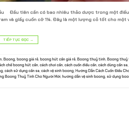
u Đầu tiên cần có bao nhiêu thảo dược trong một điếu
am và giấy cuốn cỡ 1¼. Đây là một lượng cỏ tốt cho một 
TIẾP TỤC ĐỌC
→
m
,
Boong
,
boong giá rẻ
,
boong hút cần giá rẻ
,
Boong thuỷ tinh
,
Boong thuỷ t
ách chế boong hút cần
,
cách chơi cần
,
cách cuốn điếu cần
,
cách dùng cần sa
ng
,
cách sử dụng cần sa
,
cách vệ sinh boong
,
Hướng Dẫn Cách Cuốn Điếu Ch
ng Boong Thuỷ Tinh Cho Người Mới
,
hướng dẫn vệ sinh boong
,
sử dụng boo