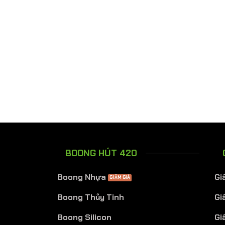
BOONG HÚT 420
Boong Nhựa
Gi
Boong Thủy Tinh
Gi
Boong Silicon
Gi