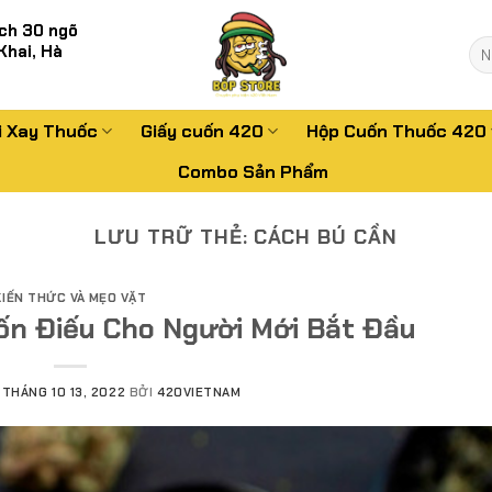
ch 30 ngõ
Tì
Khai, Hà
kiế
i Xay Thuốc
Giấy cuốn 420
Hộp Cuốn Thuốc 420
Combo Sản Phẩm
LƯU TRỮ THẺ:
CÁCH BÚ CẦN
KIẾN THỨC VÀ MẸO VẶT
n Điếu Cho Người Mới Bắt Đầu
N
THÁNG 10 13, 2022
BỞI
420VIETNAM