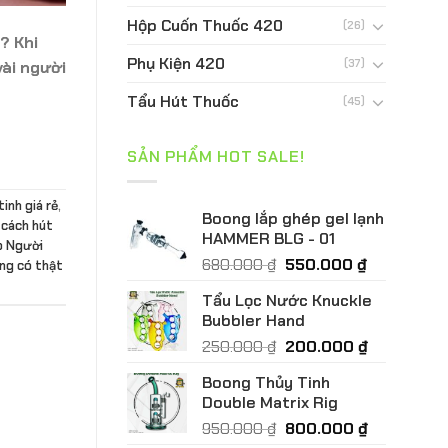
Hộp Cuốn Thuốc 420
(26)
? Khi
Phụ Kiện 420
(37)
vài người
Tẩu Hút Thuốc
(45)
SẢN PHẨM HOT SALE!
inh giá rẻ
,
Boong lắp ghép gel lạnh
,
cách hút
HAMMER BLG - 01
o Người
Giá
Giá
680.000
₫
550.000
₫
ng có thật
gốc
hiện
Tẩu Lọc Nước Knuckle
là:
tại
Bubbler Hand
680.000 ₫.
là:
Giá
Giá
250.000
₫
200.000
₫
550.000 ₫.
gốc
hiện
Boong Thủy Tinh
là:
tại
Double Matrix Rig
250.000 ₫.
là:
Giá
Giá
950.000
₫
800.000
₫
200.000 ₫