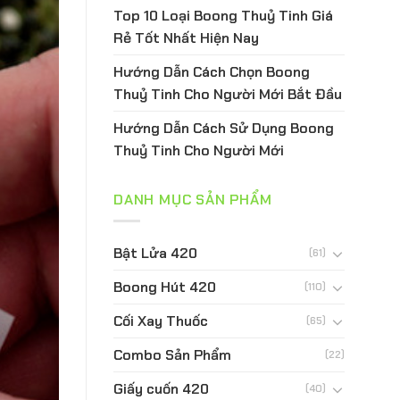
Top 10 Loại Boong Thuỷ Tinh Giá
Rẻ Tốt Nhất Hiện Nay
Hướng Dẫn Cách Chọn Boong
Thuỷ Tinh Cho Người Mới Bắt Đầu
Hướng Dẫn Cách Sử Dụng Boong
Thuỷ Tinh Cho Người Mới
DANH MỤC SẢN PHẨM
Bật Lửa 420
(61)
Boong Hút 420
(110)
Cối Xay Thuốc
(65)
Combo Sản Phẩm
(22)
Giấy cuốn 420
(40)