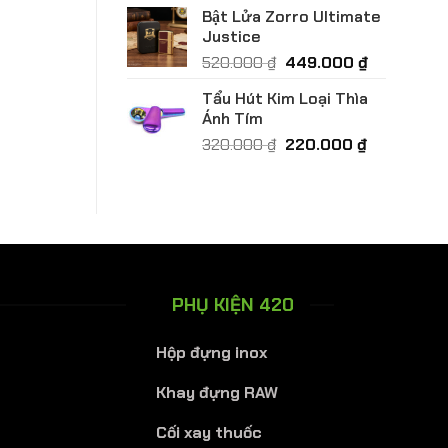
gốc
hiện
Bật Lửa Zorro Ultimate
là:
tại
Justice
950.000 ₫.
là:
Giá
Giá
520.000
₫
449.000
₫
800.000 ₫
gốc
hiện
Tẩu Hút Kim Loại Thìa
là:
tại
Ánh Tím
520.000 ₫.
là:
Giá
Giá
320.000
₫
220.000
₫
449.000 ₫
gốc
hiện
là:
tại
320.000 ₫.
là:
220.000 ₫.
PHỤ KIỆN 420
Hộp đựng inox
Khay đựng RAW
Cối xay thuốc