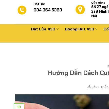
Chuyển
Cửa Hàng
Hotline
Số 27 ngá
đến
034.364.5369
229
Minh 
nội
Nội
dung
Bật Lửa 420
Boong Hút 420
Cố
Hướng Dẫn Cách Cuố
ĐÃ ĐĂNG TRÊ
13