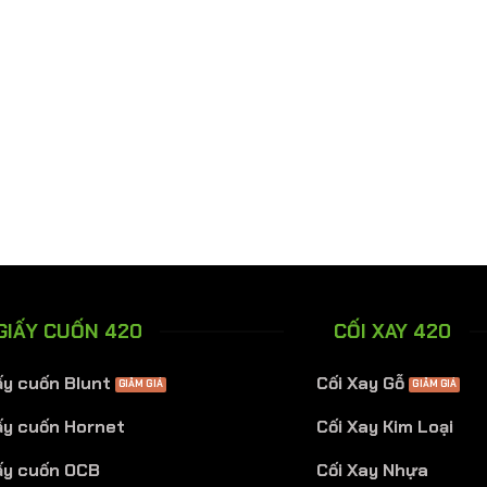
GIẤY CUỐN 420
CỐI XAY 420
ấy cuốn Blunt
Cối Xay Gỗ
ấy cuốn Hornet
Cối Xay Kim Loại
ấy cuốn OCB
Cối Xay Nhựa