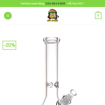
Chuyển
Hotline mua hàng:
034.364.5369
- Hỗ trợ 24/7.
đến
nội
0
dung
-20%