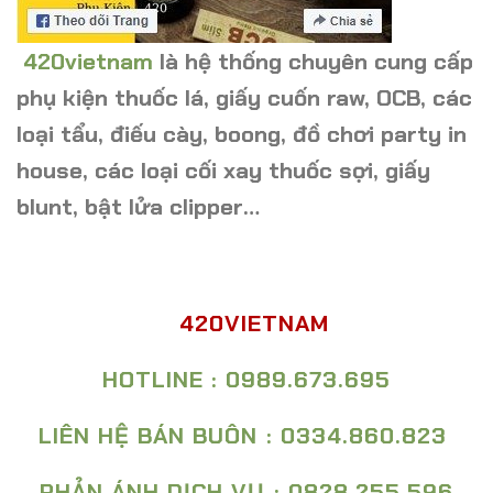
420vietnam
là hệ thống chuyên cung cấp
phụ kiện thuốc lá, giấy cuốn raw, OCB, các
loại tẩu, điếu cày, boong, đồ chơi party in
house, các loại cối xay thuốc sợi, giấy
blunt, bật lửa clipper…
420VIETNAM
HOTLINE : 0989.673.695
LIÊN HỆ BÁN BUÔN : 0334.860.823
PHẢN ÁNH DỊCH VỤ : 0828.255.596