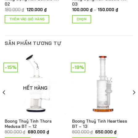
02
03
Giá
Giá
Khoảng
180.000
₫
120.000
₫
100.000
₫
–
150.000
₫
gốc
hiện
giá:
là:
tại
từ
THÊM VÀO GIỎ HÀNG
CHỌN
180.000 ₫.
là:
100.000 ₫
120.000 ₫.
đến
Sản
150.000 ₫
phẩm
này
SẢN PHẨM TƯƠNG TỰ
có
nhiều
biến
thể.
-15%
-19%
Các
tùy
chọn
HẾT HÀNG
có
thể
được
chọn
trên
Boong Thuỷ Tinh Thors
Boong Thuỷ Tinh Heartless
trang
Medusa BT – 12
BT – 13
sản
Giá
Giá
Giá
Giá
800.000
₫
680.000
₫
800.000
₫
650.000
₫
gốc
hiện
gốc
hiện
phẩm