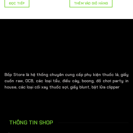
là:
tại
là:
tại
ĐỌC TIẾP
THÊM VÀO GIỎ HÀNG
800.000 ₫.
là:
800.000 ₫.
là:
₫.
680.000 ₫.
650.000 ₫.
Bốp Store là hệ thống chuyên cung cấp phụ kiện thuốc lá, giấy
cuốn raw, OCB, các loại tẩu, điếu cày, boong, đồ chơi party in
house, các loại cối xay thuốc sợi, giấy blunt, bật lửa clipper
THÔNG TIN SHOP