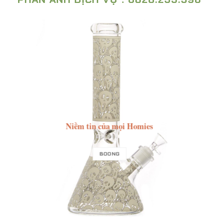
Niềm tin của mọi Homies
BOONG