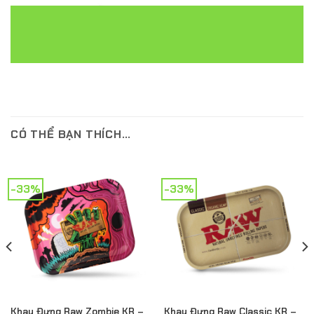
CÓ THỂ BẠN THÍCH…
-33%
-33%
Khay Đựng Raw Zombie KR –
Khay Đựng Raw Classic KR –