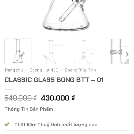
Trang chủ
/
Boong Hút 420
/
Boong Thủy Tinh
CLASSIC GLASS BONG BTT – 01
Giá
Giá
540.000
430.000
₫
₫
gốc
hiện
Thông Tin Sản Phẩm
là:
tại
540.000 ₫.
là:
Chất liệu: Thuỷ tinh chất lượng cao.
430.000 ₫.