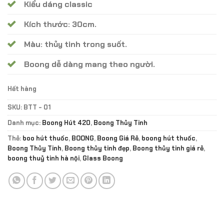
Kiểu dáng classic
Kích thước: 30cm.
Màu: thủy tinh trong suốt.
Boong dễ dàng mang theo người.
Hết hàng
SKU:
BTT - 01
Danh mục:
Boong Hút 420
,
Boong Thủy Tinh
Thẻ:
boo hút thuốc
,
BOONG
,
Boong Giá Rẻ
,
boong hút thuốc
,
Boong Thủy Tinh
,
Boong thủy tinh đẹp
,
Boong thủy tinh giá rẻ
,
boong thuỷ tinh hà nội
,
Glass Boong