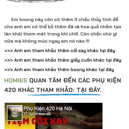
Em boong này còn có thêm 3 chấu thủy tinh để
cho anh em có thể bỏ thêm đá và hoa quả nhằm tạo
làn khói thơm mát trong khi chill. Còn chần chừ gì
nữa mà không múc ngay em nó nào !!!
=>> Anh em tham khảo thêm cối xay khác tại đây
=>> Anh em tham khảo thêm giấy cuốn khác tại đây
=>> Anh em tham khảo thêm boong khác tại đây
HOMIES
QUAN TÂM ĐẾN CÁC PHỤ KIỆN
420 KHÁC THAM KHẢO: TẠI ĐÂY.